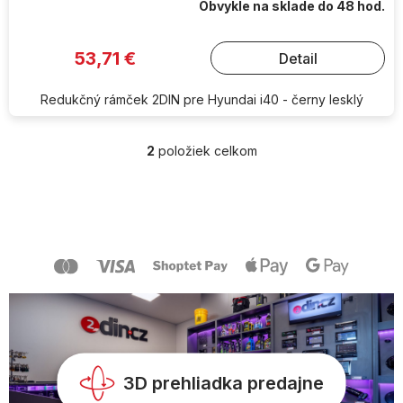
Obvykle na sklade do 48 hod.
53,71 €
Detail
Redukčný rámček 2DIN pre Hyundai i40 - černy lesklý
2
položiek celkom
O
v
l
Z
á
á
d
p
a
ä
c
t
i
i
e
e
p
r
v
k
y
3D prehliadka predajne
v