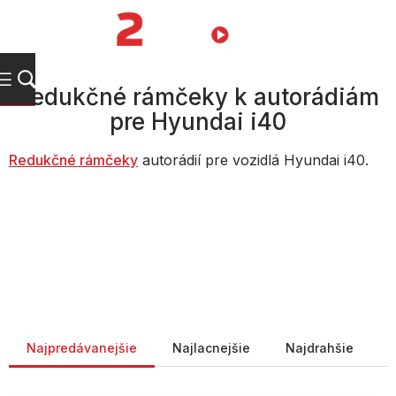
Prejsť
na
NÁKUPN
obsah
KOŠÍK
Redukčné rámčeky k autorádiám
pre Hyundai i40
Redukčné rámčeky
autorádií pre vozidlá Hyundai i40.
Radenie produktov
Najpredávanejšie
Najlacnejšie
Najdrahšie