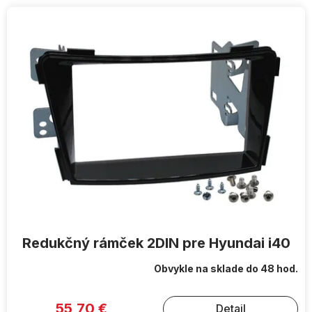
V
ý
p
i
s
p
r
o
d
u
k
t
o
v
Redukčný rámček 2DIN pre Hyundai i40
Obvykle na sklade do 48 hod.
55,70 €
Detail