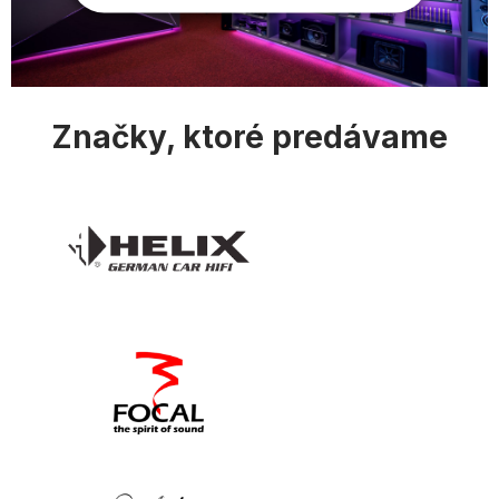
ý
p
i
s
u
Značky, ktoré predávame