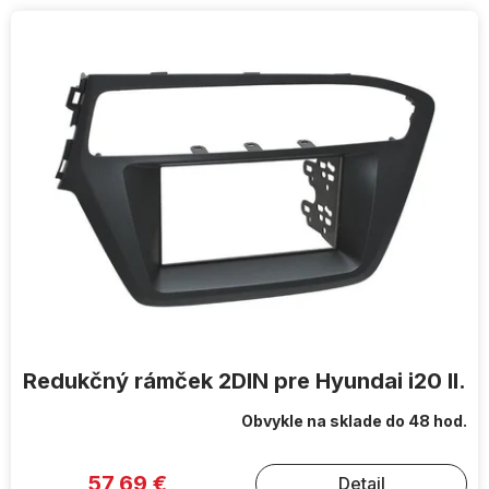
V
ý
p
i
s
p
r
o
d
u
k
t
o
v
Redukčný rámček 2DIN pre Hyundai i20 II.
Obvykle na sklade do 48 hod.
57,69 €
Detail