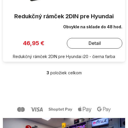
Redukčný rámček 2DIN pre Hyundai
Obvykle na sklade do 48 hod.
46,95 €
Detail
Redukčný rámček 2DIN pre Hyundai i20 - čierna farba
3
položiek celkom
O
v
l
Z
á
á
d
p
a
ä
c
t
i
i
e
e
p