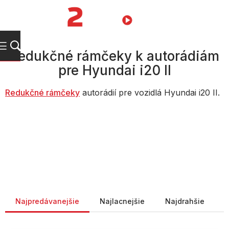
Prejsť
na
NÁKUPN
obsah
KOŠÍK
Redukčné rámčeky k autorádiám
pre Hyundai i20 II
Redukčné rámčeky
autorádií pre vozidlá Hyundai i20 II.
Radenie produktov
Najpredávanejšie
Najlacnejšie
Najdrahšie