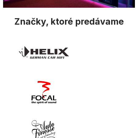
s
u
Značky, ktoré predávame