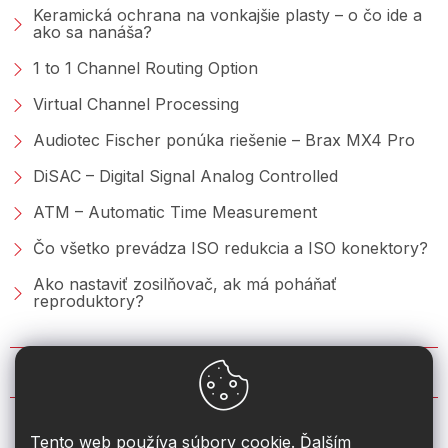
Keramická ochrana na vonkajšie plasty – o čo ide a
ako sa nanáša?
1 to 1 Channel Routing Option
Virtual Channel Processing
Audiotec Fischer ponúka riešenie – Brax MX4 Pro
DiSAC – Digital Signal Analog Controlled
ATM – Automatic Time Measurement
Čo všetko prevádza ISO redukcia a ISO konektory?
Ako nastaviť zosilňovač, ak má poháňať
reproduktory?
KONTAKT
info
@
2din.sk
Tento web používa súbory cookie. Ďalším