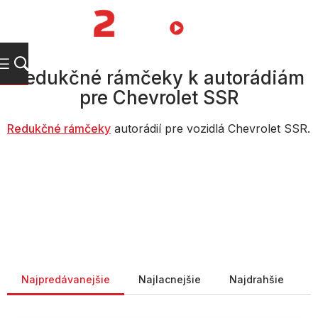
Prejsť
na
NÁKUPN
obsah
KOŠÍK
Redukčné rámčeky k autorádiám
pre Chevrolet SSR
Redukčné rámčeky
autorádií pre vozidlá Chevrolet SSR.
Radenie produktov
Najpredávanejšie
Najlacnejšie
Najdrahšie