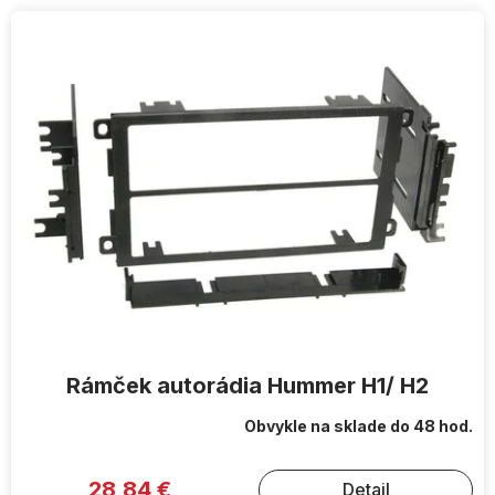
V
ý
p
i
s
p
r
o
d
u
k
t
o
v
Rámček autorádia Hummer H1/ H2
Obvykle na sklade do 48 hod.
28,84 €
Detail