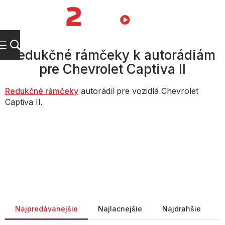
Prejsť
na
NÁKUPN
obsah
KOŠÍK
Redukčné rámčeky k autorádiám
pre Chevrolet Captiva II
Redukčné rámčeky
autorádií pre vozidlá Chevrolet
Captiva II.
Radenie produktov
Najpredávanejšie
Najlacnejšie
Najdrahšie