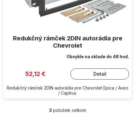
Redukčný rámček 2DIN autorádia pre
Chevrolet
Obvykle na sklade do 48 hod.
52,12 €
Detail
Redukčný rámček 2DIN autorádia pre Chevrolet Epica / Aveo
/ Captiva
3
položiek celkom
O
v
l
Z
á
á