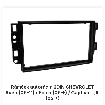
V
ý
p
i
s
p
r
o
d
u
k
t
o
v
Rámček autorádia 2DIN CHEVROLET
Aveo (06-11) / Epica (06->) / Captiva I. ,II.
(05->)