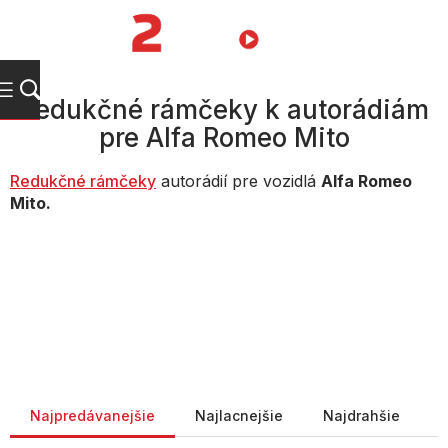
Prejsť
na
NÁKUPN
obsah
KOŠÍK
Redukčné rámčeky k autorádiám
pre Alfa Romeo Mito
Redukčné rámčeky
autorádií pre vozidlá
Alfa Romeo
Mito.
Radenie produktov
Najpredávanejšie
Najlacnejšie
Najdrahšie