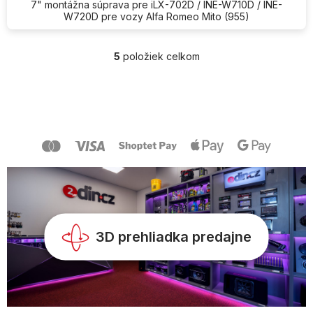
7" montážna súprava pre iLX-702D / INE-W710D / INE-
W720D pre vozy Alfa Romeo Mito (955)
5
položiek celkom
O
v
l
Z
á
á
d
p
a
ä
c
t
i
i
e
e
p
r
v
k
y
3D prehliadka predajne
v
ý
p
i
s