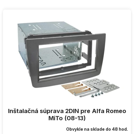
V
ý
p
i
s
p
r
o
d
u
k
t
o
v
Inštalačná súprava 2DIN pre Alfa Romeo
MiTo (08-13)
Obvykle na sklade do 48 hod.