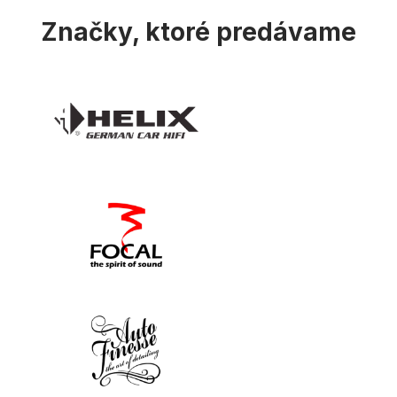
u
Značky, ktoré predávame