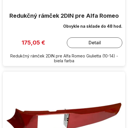
v
Redukčný rámček 2DIN pre Alfa Romeo
Obvykle na sklade do 48 hod.
175,05 €
Detail
Redukčný rámček 2DIN pre Alfa Romeo Giulietta (10-14) -
biela farba