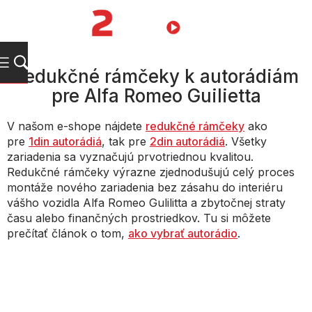
Prejsť
na
NÁKUPN
obsah
KOŠÍK
Redukčné rámčeky k autorádiám
pre Alfa Romeo Guilietta
V našom e-shope nájdete
redukčné rámčeky
ako
pre
1din autorádiá
, tak pre
2din autorádiá
. Všetky
zariadenia sa vyznačujú prvotriednou kvalitou.
Redukčné rámčeky výrazne zjednodušujú celý proces
montáže nového zariadenia bez zásahu do interiéru
vášho vozidla Alfa Romeo Gulilitta a zbytočnej straty
času alebo finančných prostriedkov. Tu si môžete
prečítať článok o tom,
ako vybrať autorádio
.