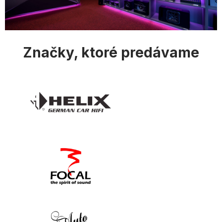
p
i
s
u
Značky, ktoré predávame