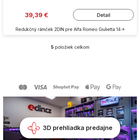
39,39 €
Detail
Redukčný rámček 2DIN pre Alfa Romeo Giulietta 14->
5
položiek celkom
O
v
l
Z
á
á
d
p
a
ä
c
t
i
i
e
e
p
r
v
k
y
3D prehliadka predajne
v
ý