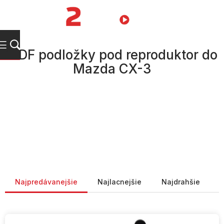
Prejsť
na
NÁKUPN
obsah
KOŠÍK
MDF podložky pod reproduktor do
Mazda CX-3
Radenie produktov
Najpredávanejšie
Najlacnejšie
Najdrahšie
V