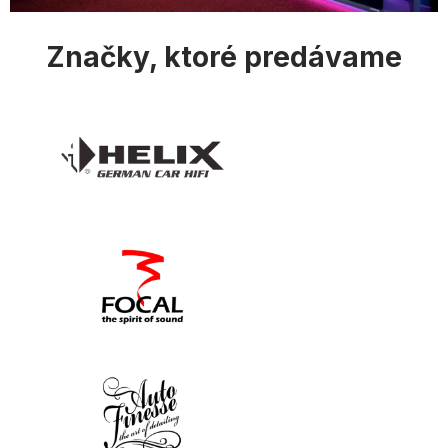
s
u
Značky, ktoré predávame