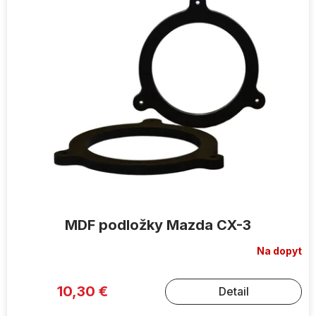
ý
p
i
s
p
r
o
d
u
k
t
o
v
MDF podložky Mazda CX-3
Na dopyt
10,30 €
Detail