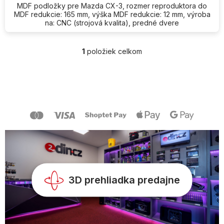
MDF podložky pre Mazda CX-3, rozmer reproduktora do
MDF redukcie: 165 mm, výška MDF redukcie: 12 mm, výroba
na: CNC (strojová kvalita), predné dvere
1
položiek celkom
O
v
l
Z
á
á
d
p
a
ä
c
t
i
i
e
e
p
r
v
k
y
3D prehliadka predajne
v
ý
p
i