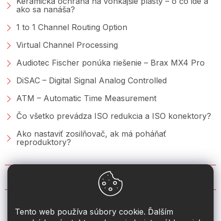
Keramická ochrana na vonkajšie plasty – o čo ide a
ako sa nanáša?
1 to 1 Channel Routing Option
Virtual Channel Processing
Audiotec Fischer ponúka riešenie – Brax MX4 Pro
DiSAC – Digital Signal Analog Controlled
ATM – Automatic Time Measurement
Čo všetko prevádza ISO redukcia a ISO konektory?
Ako nastaviť zosilňovač, ak má poháňať
reproduktory?
KONTAKT
info
@
2din.sk
Tento web používa súbory cookie. Ďalším