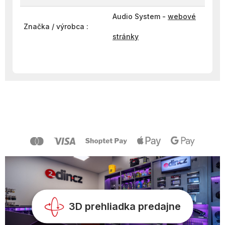
Audio System -
webové
Značka / výrobca :
stránky
Z
á
p
ä
t
i
e
3D prehliadka predajne