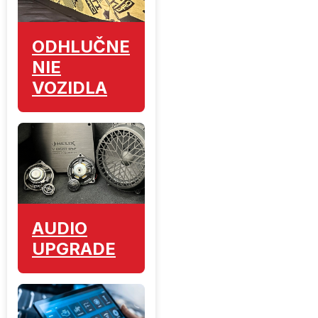
ODHLUČNE
NIE
VOZIDLA
AUDIO
UPGRADE