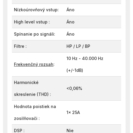
Nízkoúrovňový vstup:
Áno
High level vstup :
Áno
Spínanie po signáli:
Áno
Filtre :
HP / LP / BP
10 Hz - 40.000 Hz
Frekvenčný rozsah
:
(+/-1dB)
Harmonické
<0,06%
skreslenie (THD) :
Hodnota poistiek na
1x 25A
zosilňovači
:
DSP :
Nie