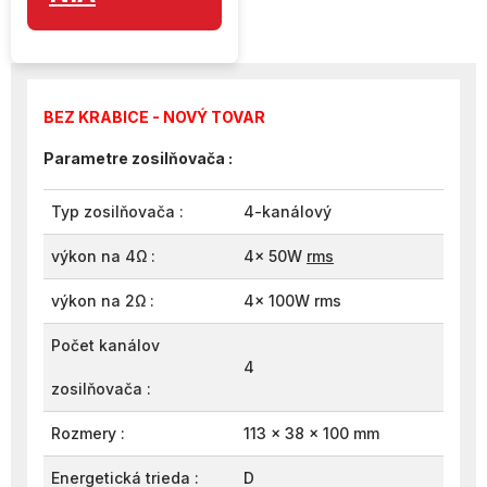
BEZ KRABICE - NOVÝ TOVAR
Parametre zosilňovača :
Typ zosilňovača :
4-kanálový
výkon na 4Ω :
4x 50W
rms
výkon na 2Ω :
4x 100W rms
Počet kanálov
4
zosilňovača :
Rozmery :
113 x 38 x 100 mm
Energetická trieda :
D