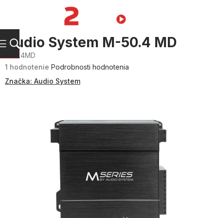
Prejsť
na
NÁKUPN
obsah
KOŠÍK
Audio System M-50.4 MD
M50.4MD
Priemerné
1 hodnotenie
Podrobnosti hodnotenia
hodnotenie
produktu
Značka:
Audio System
je
5,0
z
5
hviezdičiek.