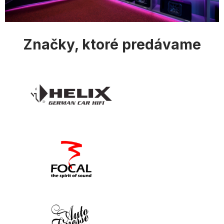
i
s
u
Značky, ktoré predávame