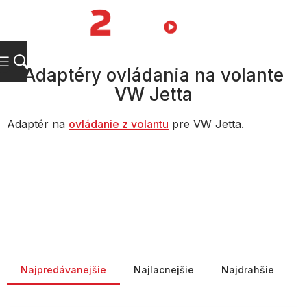
Prejsť
na
NÁKUPN
obsah
KOŠÍK
Adaptéry ovládania na volante
VW Jetta
Adaptér na
ovládanie z volantu
pre VW Jetta.
Radenie produktov
Najpredávanejšie
Najlacnejšie
Najdrahšie