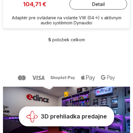
104,71 €
Detail
Adaptér pre ovládanie na volante VW (04->) s aktívnym
audio systémom Dynaudio
5
položiek celkom
O
v
l
Z
á
á
d
p
a
ä
c
t
i
i
e
e
p
r
v
k
y
3D prehliadka predajne
v
ý
p