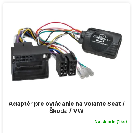
V
ý
p
i
s
p
r
o
d
u
k
t
o
v
Adaptér pre ovládanie na volante Seat /
Škoda / VW
Na sklade
(1 ks)