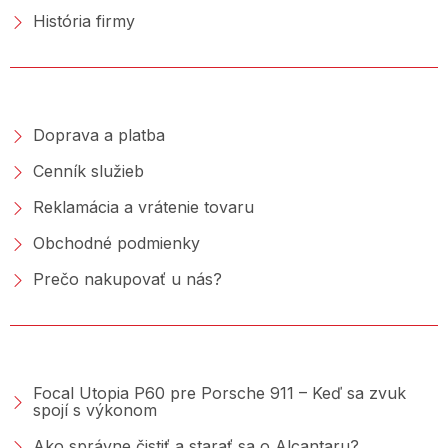
História firmy
NAKUPOVANIE
Doprava a platba
Cenník služieb
Reklamácia a vrátenie tovaru
Obchodné podmienky
Prečo nakupovať u nás?
PORADŇA &AMP; BLOG
Focal Utopia P60 pre Porsche 911 – Keď sa zvuk
spojí s výkonom
Ako správne čistiť a starať sa o Alcantaru?