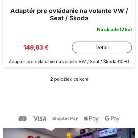
Adaptér pre ovládanie na volante VW /
Seat / Škoda
Na sklade
(2 ks)
149,83 €
Detail
Adaptér pre ovládanie na volante VW / Seat / Škoda (10->)
2
položiek celkom
O
v
l
Z
á
á
d
p
a
ä
c
t
i
i
e
e
p