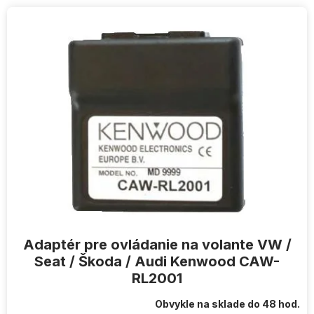
V
ý
p
i
s
p
r
o
d
u
k
t
o
v
Adaptér pre ovládanie na volante VW /
Seat / Škoda / Audi Kenwood CAW-
RL2001
Obvykle na sklade do 48 hod.