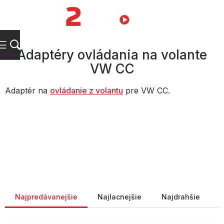
Prejsť
na
NÁKUPN
obsah
KOŠÍK
Adaptéry ovládania na volante
VW CC
Adaptér na
ovládanie z volantu
pre VW CC.
Radenie produktov
Najpredávanejšie
Najlacnejšie
Najdrahšie