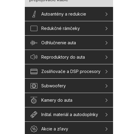
Autoantény a redukcie
Redukčné rámčeky
Odhlučnenie auta
Reproduktory do auta
Zosilňovače a DSP procesory
Subwoofery
Kamery do auta
Inštal. materiál a autodoplnky
Akcie a zľavy