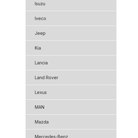
Isuzu
Iveco
Jeep
Kia
Lancia
Land Rover
Lexus
MAN
Mazda
Mercedes-Benz