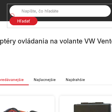
Hľadať
ptéry ovládania na volante VW Vent
nie produktov
predávanejšie
Najlacnejšie
Najdrahšie