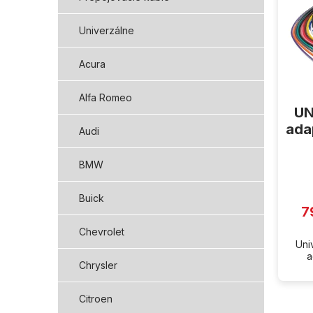
i
s
p
Univerzálne
r
o
Acura
d
u
Alfa Romeo
k
UN
t
ada
Audi
o
v
BMW
Buick
7
Chevrolet
Uni
a
Chrysler
Citroen