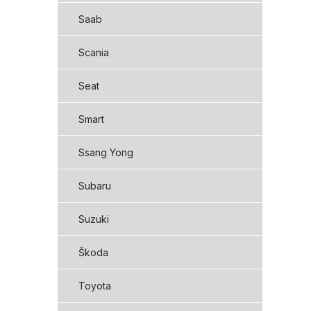
Saab
Scania
Seat
Smart
Ssang Yong
Subaru
Suzuki
Škoda
Toyota