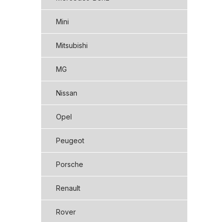
Mini
Mitsubishi
MG
Nissan
Opel
Peugeot
Porsche
Renault
Rover