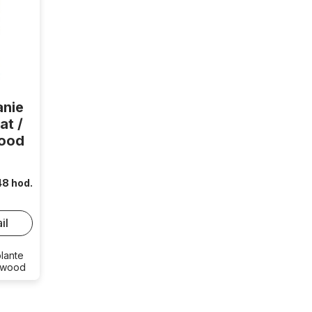
anie
at /
wood
48 hod.
il
lante
enwood