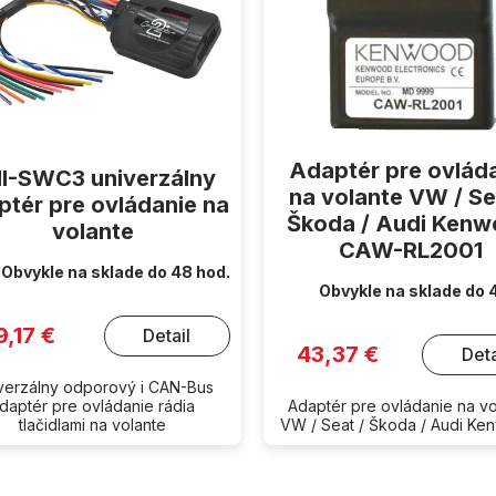
Adaptér pre ovlád
I-SWC3 univerzálny
na volante VW / Se
ptér pre ovládanie na
Škoda / Audi Ken
volante
CAW-RL2001
Obvykle na sklade do 48 hod.
Obvykle na sklade do 
9,17 €
Detail
43,37 €
Deta
verzálny odporový i CAN-Bus
daptér pre ovládanie rádia
Adaptér pre ovládanie na vo
tlačidlami na volante
VW / Seat / Škoda / Audi K
O