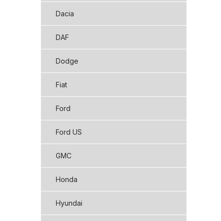
Dacia
DAF
Dodge
Fiat
Ford
Ford US
GMC
Honda
Hyundai