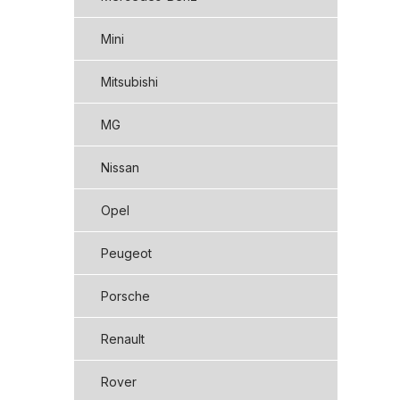
Mini
Mitsubishi
MG
Nissan
Opel
Peugeot
Porsche
Renault
Rover