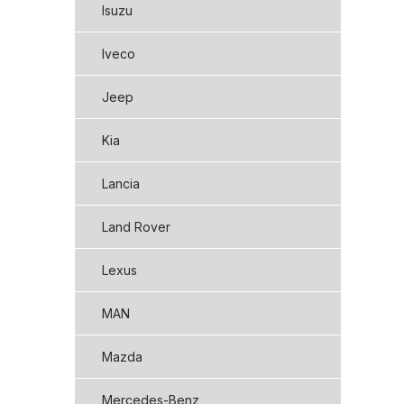
Isuzu
Iveco
Jeep
Kia
Lancia
Land Rover
Lexus
MAN
Mazda
Mercedes-Benz