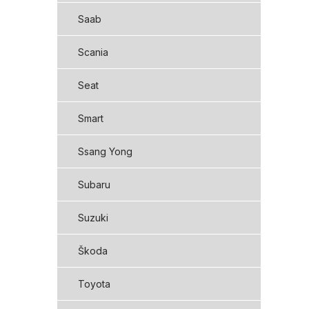
Saab
Scania
Seat
Smart
Ssang Yong
Subaru
Suzuki
Škoda
Toyota