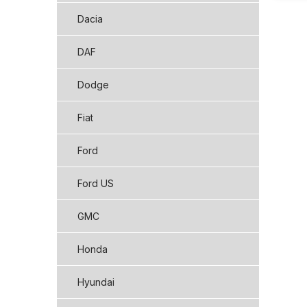
Dacia
DAF
Dodge
Fiat
Ford
Ford US
GMC
Honda
Hyundai