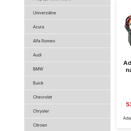
ý
p
Univerzálne
i
s
Acura
p
r
Alfa Romeo
o
d
Audi
u
Ad
k
t
n
BMW
o
v
Buick
Chevrolet
5
Chrysler
Ada
Citroen