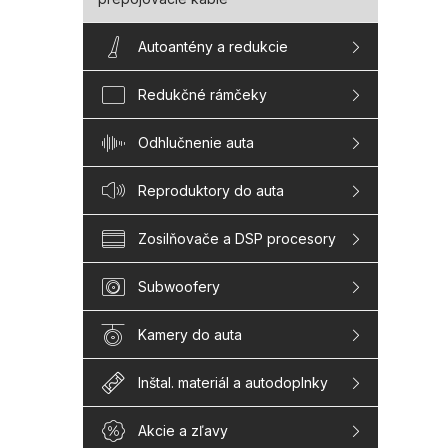
Autoantény a redukcie
Redukčné rámčeky
Odhlučnenie auta
Reproduktory do auta
Zosilňovače a DSP procesory
Subwoofery
Kamery do auta
Inštal. materiál a autodoplnky
Akcie a zľavy