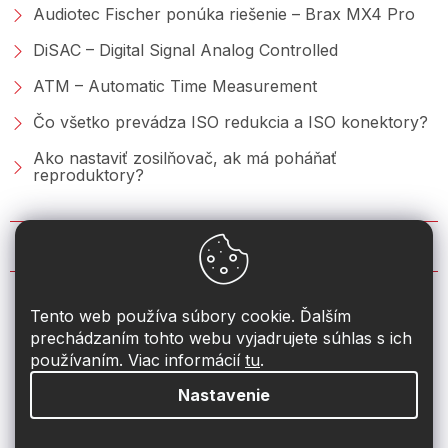
Audiotec Fischer ponúka riešenie – Brax MX4 Pro
DiSAC – Digital Signal Analog Controlled
ATM – Automatic Time Measurement
Čo všetko prevádza ISO redukcia a ISO konektory?
Ako nastaviť zosilňovač, ak má poháňať
reproduktory?
KONTAKT
info
@
2din.sk
Tento web používa súbory cookie. Ďalším
prechádzaním tohto webu vyjadrujete súhlas s ich
+421 222 205 928
používaním. Viac informácií
tu
.
Nastavenie