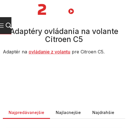
Prejsť
na
NÁKUPN
obsah
KOŠÍK
Adaptéry ovládania na volante
Citroen C5
Adaptér na
ovládanie z volantu
pre Citroen C5.
Radenie produktov
Najpredávanejšie
Najlacnejšie
Najdrahšie