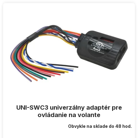
V
ý
p
i
s
p
r
o
d
u
k
t
o
v
UNI-SWC3 univerzálny adaptér pre
ovládanie na volante
Obvykle na sklade do 48 hod.