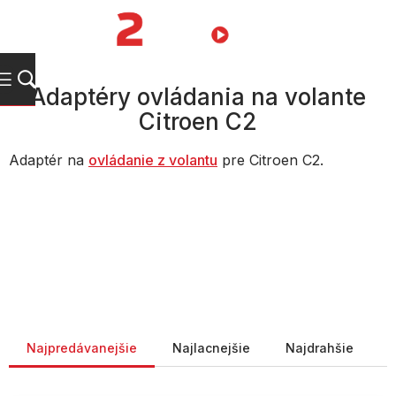
Prejsť
na
NÁKUPN
obsah
KOŠÍK
Adaptéry ovládania na volante
Citroen C2
Adaptér na
ovládanie z volantu
pre Citroen C2.
Radenie produktov
Najpredávanejšie
Najlacnejšie
Najdrahšie