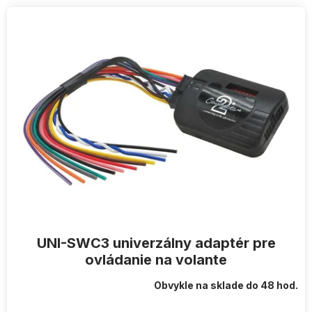
V
ý
p
i
s
p
r
o
d
u
k
t
o
v
UNI-SWC3 univerzálny adaptér pre
ovládanie na volante
Obvykle na sklade do 48 hod.