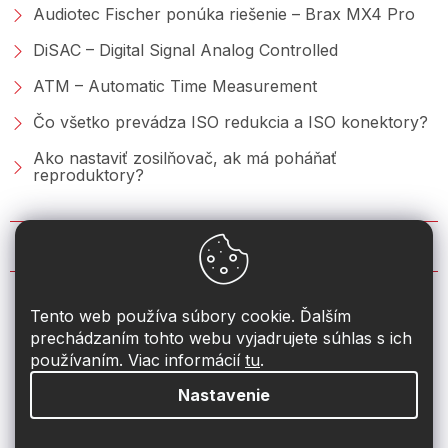
Audiotec Fischer ponúka riešenie – Brax MX4 Pro
DiSAC – Digital Signal Analog Controlled
ATM – Automatic Time Measurement
Čo všetko prevádza ISO redukcia a ISO konektory?
Ako nastaviť zosilňovač, ak má poháňať
reproduktory?
KONTAKT
info
@
2din.sk
Tento web používa súbory cookie. Ďalším
prechádzaním tohto webu vyjadrujete súhlas s ich
+421 222 205 928
používaním. Viac informácií
tu
.
Nastavenie