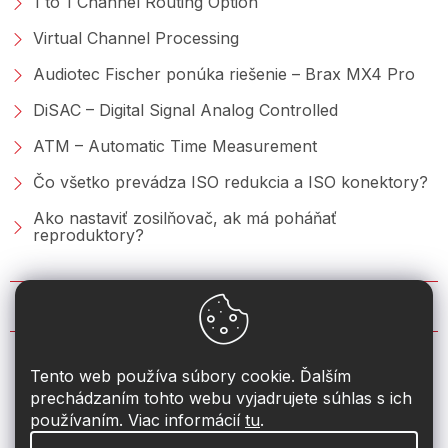
1 to 1 Channel Routing Option
Virtual Channel Processing
Audiotec Fischer ponúka riešenie – Brax MX4 Pro
DiSAC – Digital Signal Analog Controlled
ATM – Automatic Time Measurement
Čo všetko prevádza ISO redukcia a ISO konektory?
Ako nastaviť zosilňovač, ak má poháňať
reproduktory?
KONTAKT
info
@
2din.sk
Tento web používa súbory cookie. Ďalším
prechádzaním tohto webu vyjadrujete súhlas s ich
+421 222 205 928
používaním. Viac informácií
tu
.