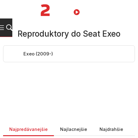
Prejsť
na
NÁKUPN
obsah
KOŠÍK
Reproduktory do Seat Exeo
Exeo (2009-)
Radenie produktov
Najpredávanejšie
Najlacnejšie
Najdrahšie