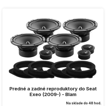
V
ý
p
i
s
p
r
o
d
u
k
t
o
v
Predné a zadné reproduktory do Seat
Exeo (2009-) - Blam
Na sklade do 48 hod.