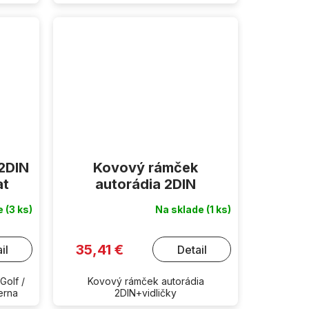
 2DIN
Kovový rámček
at
autorádia 2DIN
de
(3 ks)
Na sklade
(1 ks)
35,41 €
il
Detail
Golf /
Kovový rámček autorádia
ierna
2DIN+vidličky