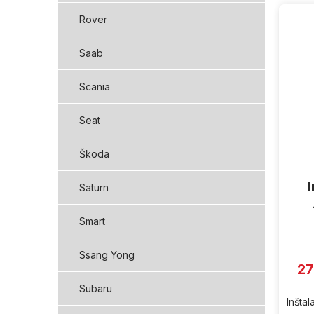
Rover
Saab
Scania
Seat
Škoda
Saturn
Smart
Ssang Yong
27
Subaru
Inšta