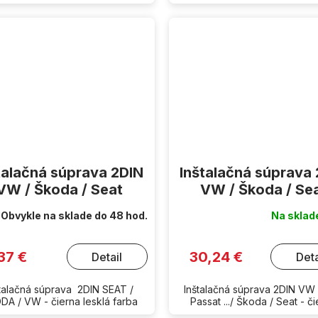
talačná súprava 2DIN
Inštalačná súprava
VW / Škoda / Seat
VW / Škoda / Se
Obvykle na sklade do 48 hod.
Na skla
37 €
30,24 €
Detail
Deta
štalačná súprava 2DIN SEAT /
Inštalačná súprava 2DIN VW 
DA / VW - čierna lesklá farba
Passat .../ Škoda / Seat - č