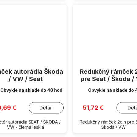
ček autorádia Škoda
Redukčný rámček 
/ VW / Seat
pre Seat / Škoda 
Obvykle na sklade do 48 hod.
Obvykle na sklade do 
0,69 €
51,72 €
Detail
Deta
tér autorádia SEAT / ŠKODA /
Redukčný rámček 2din pre S
VW - čierna lesklá
Škoda / VW