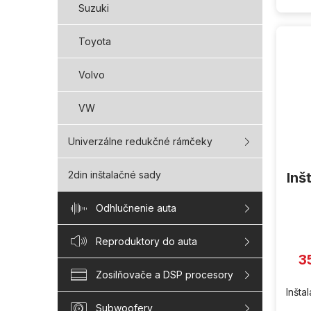
Suzuki
Toyota
Volvo
VW
Univerzálne redukčné rámčeky
2din inštalačné sady
Inš
Odhlučnenie auta
Reproduktory do auta
3
Zosilňovače a DSP procesory
Inšta
Subwoofery