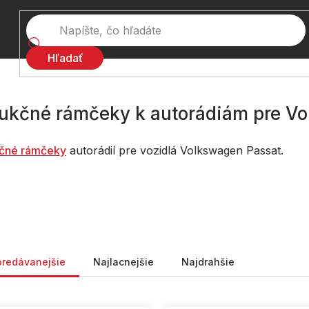
Hľadať
ukčné rámčeky k autorádiám pre V
č
né rámčeky
autorádií pre vozidlá Volkswagen Passat.
nie produktov
predávanejšie
Najlacnejšie
Najdrahšie