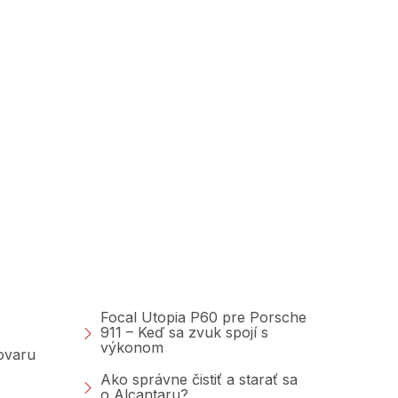
Poradňa &amp;
Blog
Focal Utopia P60 pre Porsche
911 – Keď sa zvuk spojí s
výkonom
tovaru
Ako správne čistiť a starať sa
o Alcantaru?