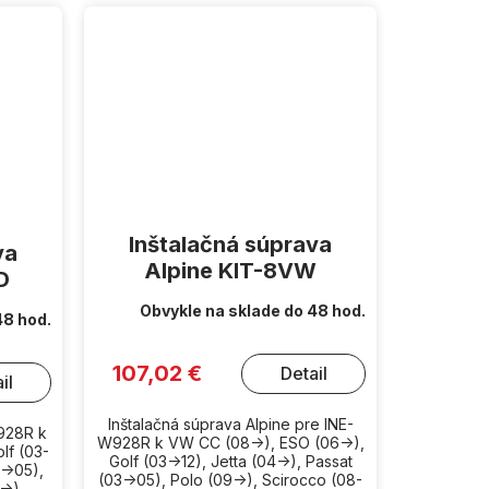
Inštalačná súprava
va
Alpine KIT-8VW
D
Obvykle na sklade do 48 hod.
48 hod.
107,02 €
Detail
il
Inštalačná súprava Alpine pre INE-
W928R k
W928R k VW CC (08->), ESO (06->),
lf (03-
Golf (03->12), Jetta (04->), Passat
3->05),
(03->05), Polo (09->), Scirocco (08-
->)