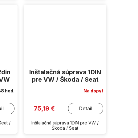
2din
Inštalačná súprava 1DIN
/ VW
pre VW / Škoda / Seat
48 hod.
Na dopyt
75,19 €
il
Detail
eat /
Inštalačná súprava 1DIN pre VW /
Škoda / Seat