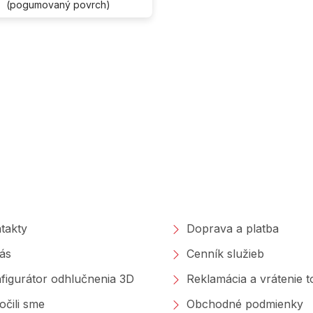
(pogumovaný povrch)
O
v
l
á
d
a
c
i
e
p
r
poločnosti
Nakupovanie
v
k
y
takty
Doprava a platba
v
ý
ás
Cenník služieb
p
i
figurátor odhlučnenia 3D
Reklamácia a vrátenie 
s
u
očili sme
Obchodné podmienky