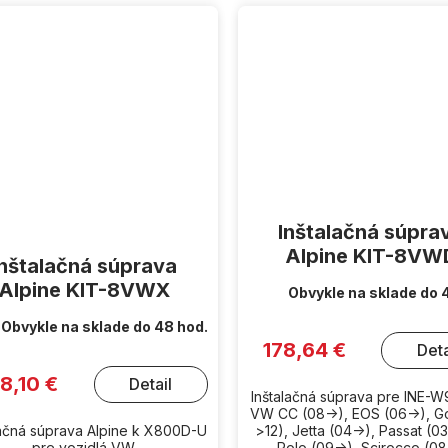
Inštalačná súpra
Alpine KIT-8VW
Inštalačná súprava
Alpine KIT-8VWX
Obvykle na sklade do 
Obvykle na sklade do 48 hod.
178,64 €
Deta
8,10 €
Detail
Inštalačná súprava pre INE-
VW CC (08->), EOS (06->), Go
lačná súprava Alpine k X800D-U
>12), Jetta (04->), Passat (0
pre vozidlá VW
Polo (09->), Scirocco (08