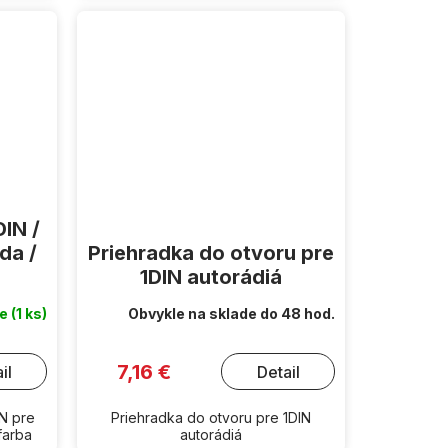
IN /
da /
Priehradka do otvoru pre
1DIN autorádiá
de
(1 ks)
Obvykle na sklade do 48 hod.
7,16 €
il
Detail
N pre
Priehradka do otvoru pre 1DIN
farba
autorádiá