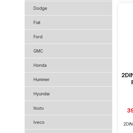
Dodge
Fiat
Ford
GMC
Honda
2DI
Hummer
Hyundai
Isuzu
3
Iveco
2DIN