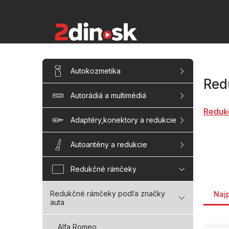
Prejsť
na
obsah
B
Preskočiť
Autokozmetika
kategórie
o
Red
č
Autorádiá a multimédiá
n
ý
Reduk
p
Adaptéry,konektory a redukcie
a
n
Autoantény a redukcie
e
l
Redukčné rámčeky
Rade
Redukčné rámčeky podľa značky
Naj
auta
V
Alfa Romeo