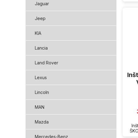
Jaguar
Jeep
KIA
Lancia
Land Rover
Inš
Lexus
Lincoln
MAN
Mazda
In
ŠKO
Mercedes-Benz