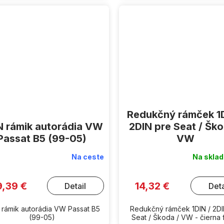
Redukčný rámček 1D
N rámik autorádia VW
2DIN pre Seat / Ško
Passat B5 (99-05)
VW
Na ceste
Na skla
9,39 €
14,32 €
Detail
Deta
 rámik autorádia VW Passat B5
Redukčný rámček 1DIN / 2DI
(99-05)
Seat / Škoda / VW - čierna 