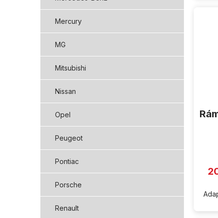
Mercury
MG
Mitsubishi
Nissan
Rám
Opel
Peugeot
Pontiac
2
Porsche
Adap
Renault