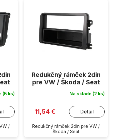
2din
Redukčný rámček 2din
Seat
pre VW / Škoda / Seat
de
(5 ks)
Na sklade
(2 ks)
11,54 €
il
Detail
 VW /
Redukčný rámček 2din pre VW /
Škoda / Seat