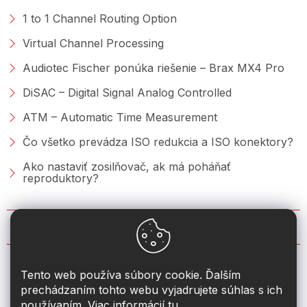
1 to 1 Channel Routing Option
Virtual Channel Processing
Audiotec Fischer ponúka riešenie – Brax MX4 Pro
DiSAC – Digital Signal Analog Controlled
ATM – Automatic Time Measurement
Čo všetko prevádza ISO redukcia a ISO konektory?
Ako nastaviť zosilňovač, ak má poháňať
reproduktory?
KONTAKT
info
@
2din.sk
Tento web používa súbory cookie. Ďalším
prechádzaním tohto webu vyjadrujete súhlas s ich
+421 222 205 928
používaním. Viac informácií
tu
.