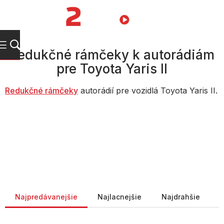
Prejsť
na
NÁKUPN
obsah
KOŠÍK
Redukčné rámčeky k autorádiám
pre Toyota Yaris II
Redukč
né rámčeky
autorádií pre vozidlá Toyota Yaris II.
Radenie produktov
Najpredávanejšie
Najlacnejšie
Najdrahšie