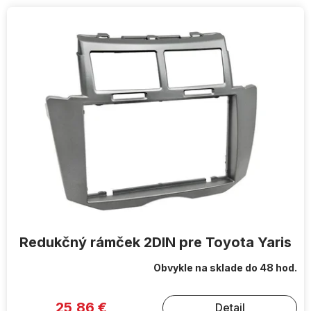
V
ý
p
i
s
p
r
o
d
u
k
t
o
v
Redukčný rámček 2DIN pre Toyota Yaris
Obvykle na sklade do 48 hod.
25,86 €
Detail