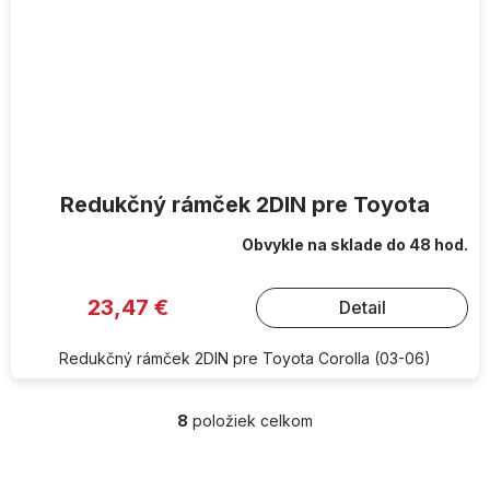
Redukčný rámček 2DIN pre Toyota
Obvykle na sklade do 48 hod.
23,47 €
Detail
Redukčný rámček 2DIN pre Toyota Corolla (03-06)
8
položiek celkom
O
v
l
Z