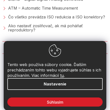
ATM – Automatic Time Measurement
Čo všetko prevádza ISO redukcia a ISO konektory?
Ako nastaviť zosilňovač, ak má poháňať
reproduktory?
KONTAKT
info
@
2din.sk
Tento web používa súbory cookie. Ďalším
prechádzaním tohto webu vyjadrujete súhlas s ich
+421 222 205 928
používaním. Viac informácií
tu
.
Nastavenie
Súhlasím
Vytvoril Shoptet