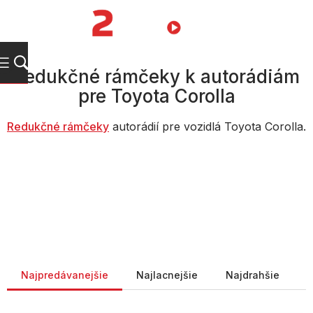
Prejsť
na
NÁKUPN
obsah
KOŠÍK
Redukčné rámčeky k autorádiám
pre Toyota Corolla
Redukč
né rámčeky
autorádií pre vozidlá Toyota Corolla.
Radenie produktov
Najpredávanejšie
Najlacnejšie
Najdrahšie