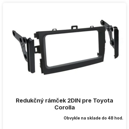
V
ý
p
i
s
p
r
o
d
u
k
t
o
v
Redukčný rámček 2DIN pre Toyota
Corolla
Obvykle na sklade do 48 hod.