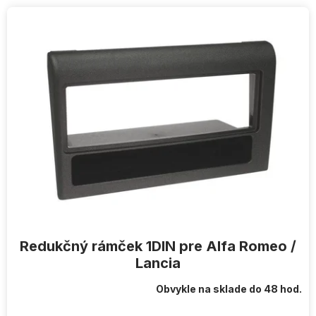
V
ý
p
i
s
p
r
o
d
u
k
t
o
v
Redukčný rámček 1DIN pre Alfa Romeo /
Lancia
Obvykle na sklade do 48 hod.