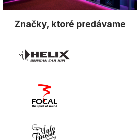
i
s
u
Značky, ktoré predávame