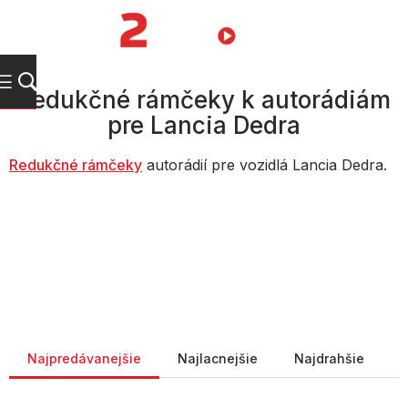
Prejsť
na
NÁKUPN
obsah
KOŠÍK
Redukčné rámčeky k autorádiám
pre Lancia Dedra
Redukčné rámčeky
autorádií pre vozidlá Lancia Dedra.
Radenie produktov
Najpredávanejšie
Najlacnejšie
Najdrahšie