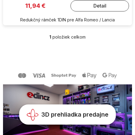
11,94 €
Detail
Redukčný rámček 1DIN pre Alfa Romeo / Lancia
1
položiek celkom
O
v
l
Z
á
á
d
p
a
ä
c
t
i
i
e
e
p
r
v
k
y
3D prehliadka predajne
v
ý
p