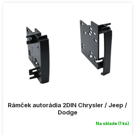
V
ý
p
i
s
p
r
o
d
u
k
t
o
v
Rámček autorádia 2DIN Chrysler / Jeep /
Dodge
Na sklade
(1 ks)