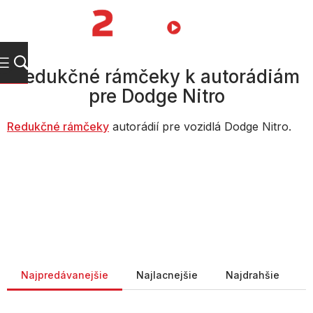
Prejsť
na
NÁKUPN
obsah
KOŠÍK
Redukčné rámčeky k autorádiám
pre Dodge Nitro
Redukčné rámčeky
autorádií pre vozidlá Dodge Nitro.
Radenie produktov
Najpredávanejšie
Najlacnejšie
Najdrahšie