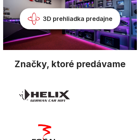
v
k
y
3D prehliadka predajne
v
ý
p
i
s
u
Značky, ktoré predávame