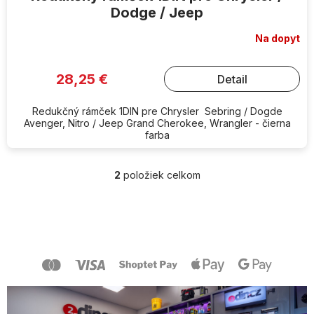
Dodge / Jeep
Na dopyt
28,25 €
Detail
Redukčný rámček 1DIN pre Chrysler Sebring / Dogde
Avenger, Nitro / Jeep Grand Cherokee, Wrangler - čierna
farba
2
položiek celkom
O
v
l
Z
á
á
d
p
a
ä
c
t
i
i
e
e
p
r