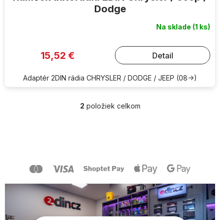
Dodge
Na sklade
(1 ks)
15,52 €
Detail
Adaptér 2DIN rádia CHRYSLER / DODGE / JEEP (08->)
2
položiek celkom
O
v
l
Z
á
á
d
p
a
ä
c
t
i
i
e
e
p
r
v