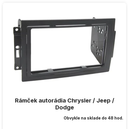
V
ý
p
i
s
p
r
o
d
u
k
t
o
v
Rámček autorádia Chrysler / Jeep /
Dodge
Obvykle na sklade do 48 hod.