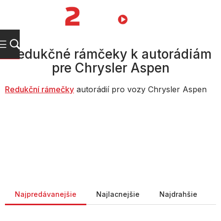
Prejsť
na
NÁKUPN
obsah
KOŠÍK
Redukčné rámčeky k autorádiám
pre Chrysler Aspen
Redukční rámečky
autorádií pro vozy Chrysler Aspen
Radenie produktov
Najpredávanejšie
Najlacnejšie
Najdrahšie