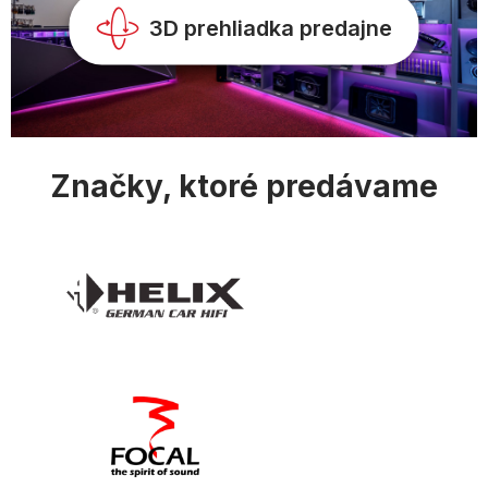
k
y
3D prehliadka predajne
v
ý
p
i
s
u
Značky, ktoré predávame