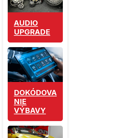
AUDIO
UPGRADE
DOKÓDOVA
NIE
VÝBAVY