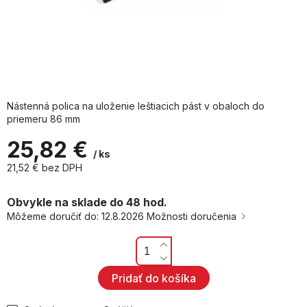
Nástenná polica na uloženie leštiacich pást v obaloch do
priemeru 86 mm
25,82 €
/ ks
21,52 € bez DPH
Jednotková
cena:
Obvykle na sklade do 48 hod.
Môžeme doručiť do:
12.8.2026
Možnosti doručenia
Pridať do košíka