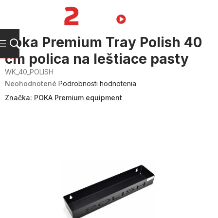
Prejsť
na
NÁKUPN
obsah
KOŠÍK
Poka Premium Tray Polish 40
cm polica na leštiace pasty
WK_40_POLISH
Priemerné
Neohodnotené
Podrobnosti hodnotenia
hodnotenie
produktu
Značka:
POKA Premium equipment
je
0,0
z
5
hviezdičiek.