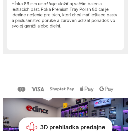
Hĺbka 86 mm umožňuje uložiť aj väčšie balenia
leštiacich pást. Poka Premium Tray Polish 80 cm je
ideálne riešenie pre tých, ktorí chcú mať leštiace pasty
a príslušenstvo poruke a zároveň udržať poriadok vo
svojej garáži alebo dielni.
Z
á
p
ä
t
i
e
3D prehliadka predajne