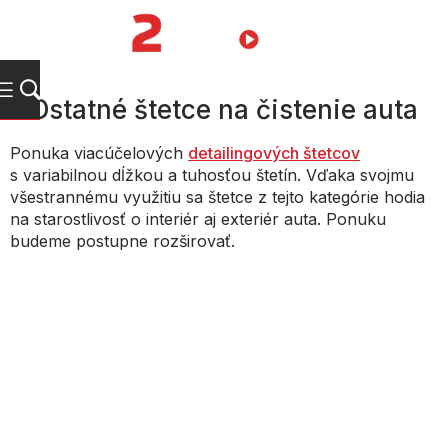
Prejsť
na
NÁKUPN
obsah
KOŠÍK
Ostatné štetce na čistenie auta
Ponuka viacúčelových
detailingových štetcov
s variabilnou dĺžkou a tuhosťou štetín. Vďaka svojmu
všestrannému využitiu sa štetce z tejto kategórie hodia
na starostlivosť o interiér aj exteriér auta. Ponuku
budeme postupne rozširovať.
Radenie produktov