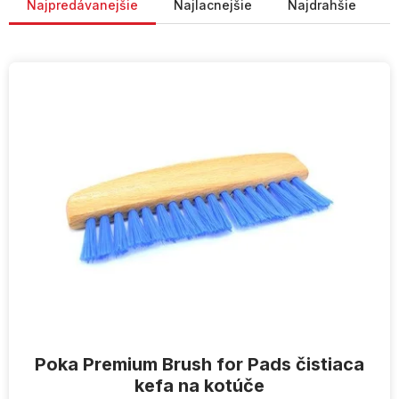
Najpredávanejšie
Najlacnejšie
Najdrahšie
V
ý
p
i
s
p
r
o
d
u
k
t
o
v
Poka Premium Brush for Pads čistiaca
kefa na kotúče