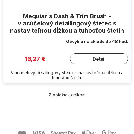
Meguiar's Dash & Trim Brush -
viacúčelový detailingový štetec s
nastaviteľnou dĺžkou a tuhosťou štetín
Obvykle na sklade do 48 hod.
16,27 €
Detail
Viacúčelový detailingový štetec s nastaviteľnou dĺžkou a
tuhosťou štetín.
2
položiek celkom
O
v
l
Z
á
á
d
p
a
ä
c