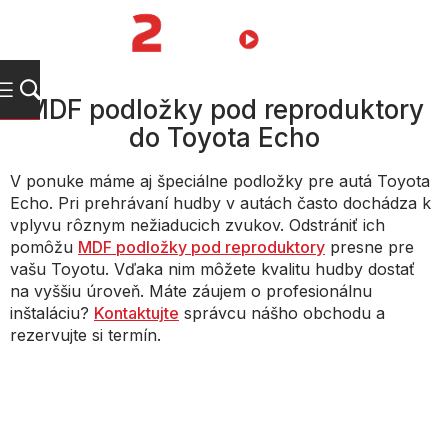
Prejsť
na
NÁKUPN
obsah
KOŠÍK
MDF podložky pod reproduktory
do Toyota Echo
V ponuke máme aj špeciálne podložky pre autá Toyota
Echo. Pri prehrávaní hudby v autách často dochádza k
vplyvu rôznym nežiaducich zvukov. Odstrániť ich
pomôžu
MDF podložky pod reproduktory
presne pre
vašu Toyotu. Vďaka nim môžete kvalitu hudby dostať
na vyššiu úroveň. Máte záujem o profesionálnu
inštaláciu?
Kontaktujte
správcu nášho obchodu a
rezervujte si termín.