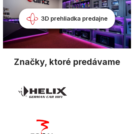
r
v
k
y
3D prehliadka predajne
v
ý
p
i
s
u
Značky, ktoré predávame