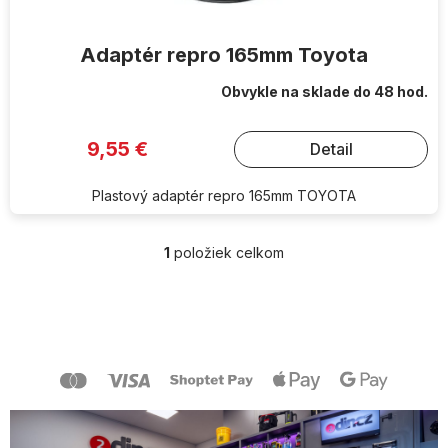
v
Adaptér repro 165mm Toyota
Obvykle na sklade do 48 hod.
9,55 €
Detail
Plastový adaptér repro 165mm TOYOTA
1
položiek celkom
O
v
l
Z
á
á
d
p
a
ä
c
t
i
i
e
e
p