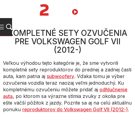
Prejsť
na
NÁKUPN
obsah
KOŠÍK
KOMPLETNÉ SETY OZVUČENIA
PRE VOLKSWAGEN GOLF VII
(2012-)
Veľkou výhodou tejto kategórie je, že sme vytvorili
kompletné sety reproduktorov do prednej a zadnej časti
auta, kam patria aj
subwoofery
. Vďaka tomu je výber
ozvučenia vozidla teraz naozaj veľmi jednoduchý. Ku
kompletnému ozvučeniu môžete pridať aj
odhlučnenie
auta
, po ktorom sa výrazne stlmia zvuky z okolia pre
ešte väčší pôžitok z jazdy. Pozrite sa aj na celú aktuálnu
ponuku
reproduktorov do Volkswagen Golf VII (2012-)
.