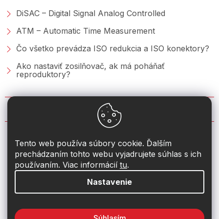
DiSAC – Digital Signal Analog Controlled
ATM – Automatic Time Measurement
Čo všetko prevádza ISO redukcia a ISO konektory?
Ako nastaviť zosilňovač, ak má poháňať
reproduktory?
KONTAKT
info
@
2din.sk
Tento web používa súbory cookie. Ďalším
prechádzaním tohto webu vyjadrujete súhlas s ich
+421 222 205 928
používaním. Viac informácií
tu
.
Nastavenie
Súhlasím