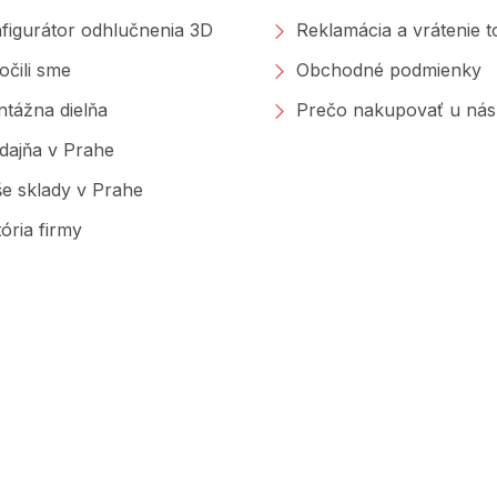
figurátor odhlučnenia 3D
Reklamácia a vrátenie 
očili sme
Obchodné podmienky
tážna dielňa
Prečo nakupovať u nás
dajňa v Prahe
e sklady v Prahe
tória firmy
Značky, ktoré predávame