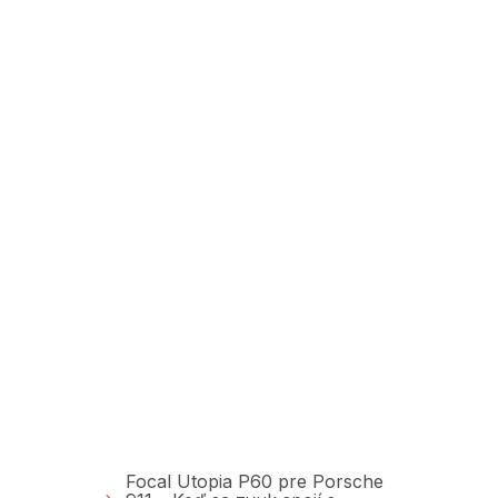
Poradňa &amp;
Blog
Focal Utopia P60 pre Porsche