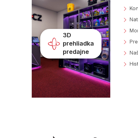
Kon
Nat
Mon
3D
Pre
prehliadka
predajne
Naš
His