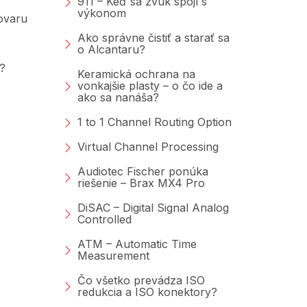
911 – Keď sa zvuk spojí s
výkonom
tovaru
Ako správne čistiť a starať sa
o Alcantaru?
?
Keramická ochrana na
vonkajšie plasty – o čo ide a
ako sa nanáša?
1 to 1 Channel Routing Option
Virtual Channel Processing
Audiotec Fischer ponúka
riešenie – Brax MX4 Pro
DiSAC – Digital Signal Analog
Controlled
ATM – Automatic Time
Measurement
Čo všetko prevádza ISO
redukcia a ISO konektory?