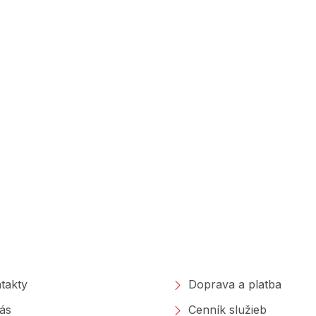
poločnosti
Nakupovanie
takty
Doprava a platba
ás
Cenník služieb