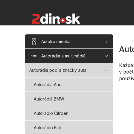
Prejsť
na
obsah
B
Preskočiť
Autokozmetika
kategórie
o
Auto
č
Autorádiá a multimédiá
n
ý
Každ
p
Autorádiá podľa značky auta
v počt
a
použív
n
Autorádiá Audi
e
l
Autorádiá BMW
Autorádio Citroen
Autorádio Fiat