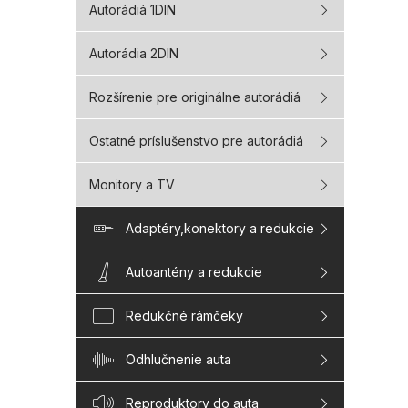
Autorádiá 1DIN
Autorádia 2DIN
Rozšírenie pre originálne autorádiá
Ostatné príslušenstvo pre autorádiá
Monitory a TV
Adaptéry,konektory a redukcie
Autoantény a redukcie
Redukčné rámčeky
Odhlučnenie auta
Reproduktory do auta