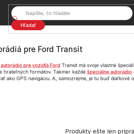
Hľadať
rádiá pre Ford Transit
é
autorádio pre vozidlá Ford
Transit má svoje vlastné špeciál
e hrateľných formátov. Takmer každé
špeciálne autorádio
ať ako GPS navigáciu. A, samozrejme, je tu buď diaľkové ov
Produkty ešte len pripr