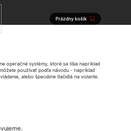
Prázdny košík
NÁKUPNÝ
KOŠÍK
ne operačné systémy, ktoré sa líšia napríklad
môžete používať podľa návodu - napríklad
ládanie, alebo špeciálne tlačidlá na volante.
avujeme.