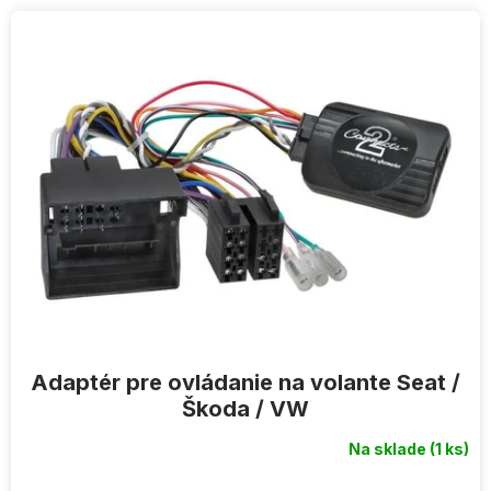
V
ý
p
i
s
p
r
o
d
u
k
t
o
v
Adaptér pre ovládanie na volante Seat /
Škoda / VW
Na sklade
(1 ks)