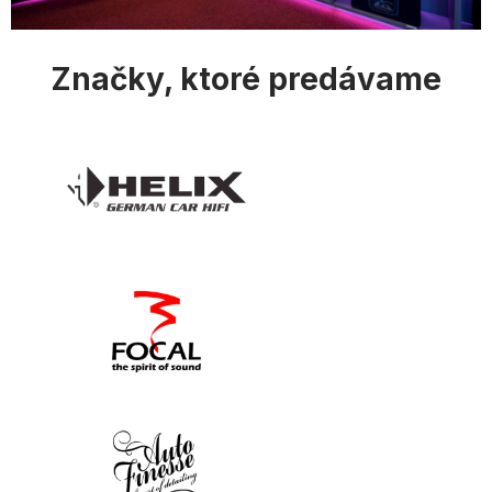
s
u
Značky, ktoré predávame