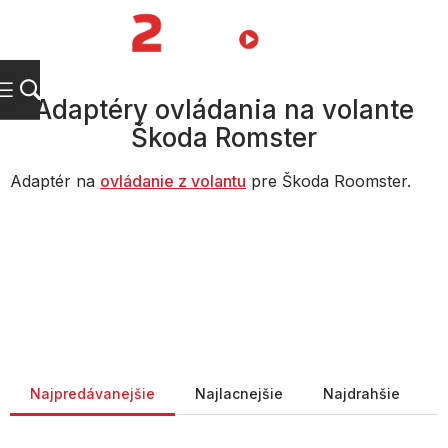
Prejsť
na
NÁKUPN
obsah
KOŠÍK
Adaptéry ovládania na volante
Škoda Romster
Adaptér na
ovládanie z volantu
pre Škoda Roomster.
Radenie produktov
Najpredávanejšie
Najlacnejšie
Najdrahšie