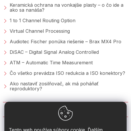
Keramická ochrana na vonkajšie plasty – o čo ide a
ako sa nanáša?
1 to 1 Channel Routing Option
Virtual Channel Processing
Audiotec Fischer ponúka riešenie – Brax MX4 Pro
DiSAC – Digital Signal Analog Controlled
ATM – Automatic Time Measurement
Čo všetko prevádza ISO redukcia a ISO konektory?
Ako nastaviť zosilňovač, ak má poháňať
reproduktory?
KONTAKT
info
@
2din.sk
Tento web používa súbory cookie. Ďalším