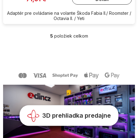
Adaptér pre ovládanie na volante Škoda Fabia II./ Roomster /
Octavia II. / Yeti
5
položiek celkom
O
v
l
Z
á
á
d
p
a
ä
c
t
i
i
e
e
p
r
v
k
y
3D prehliadka predajne
v
ý
p
i