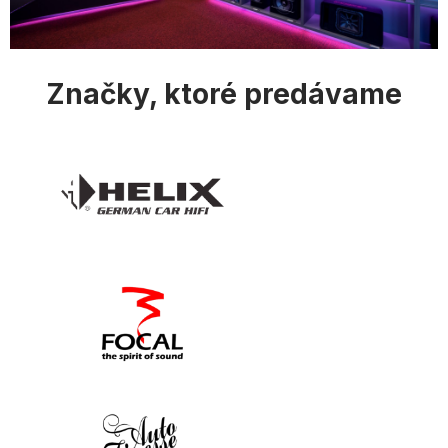
p
i
s
u
Značky, ktoré predávame