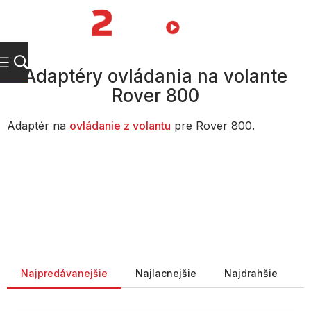
Prejsť
na
NÁKUPN
obsah
KOŠÍK
Adaptéry ovládania na volante
Rover 800
Adaptér na
ovládanie z volantu
pre Rover 800.
Radenie produktov
Najpredávanejšie
Najlacnejšie
Najdrahšie