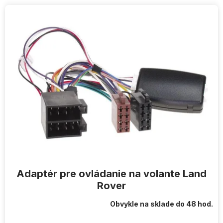
V
ý
p
i
s
p
r
o
d
u
k
t
o
v
Adaptér pre ovládanie na volante Land
Rover
Obvykle na sklade do 48 hod.