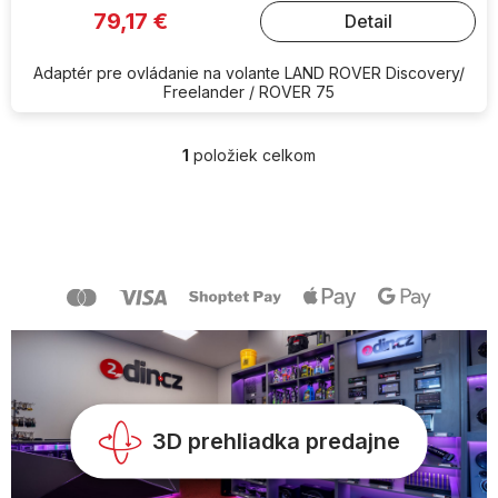
79,17 €
Detail
Adaptér pre ovládanie na volante LAND ROVER Discovery/
Freelander / ROVER 75
1
položiek celkom
O
v
l
Z
á
á
d
p
a
ä
c
t
i
i
e
e
p
r
v
k
y
3D prehliadka predajne
v
ý