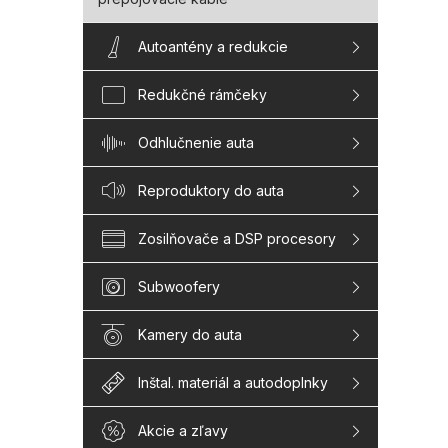
Autoantény a redukcie
Redukčné rámčeky
Odhlučnenie auta
Reproduktory do auta
Zosilňovače a DSP procesory
Subwoofery
Kamery do auta
Inštal. materiál a autodoplnky
Akcie a zľavy