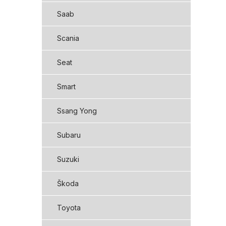
Saab
Scania
Seat
Smart
Ssang Yong
Subaru
Suzuki
Škoda
Toyota