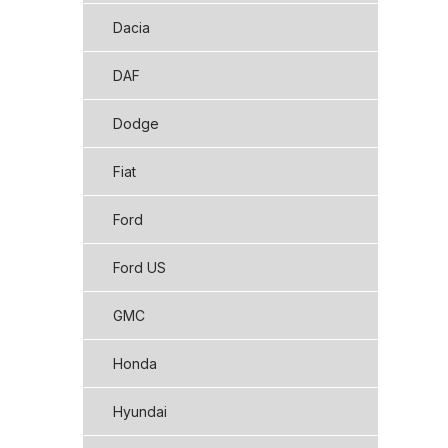
Dacia
DAF
Dodge
Fiat
Ford
Ford US
GMC
Honda
Hyundai