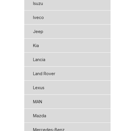
Isuzu
Iveco
Jeep
Kia
Lancia
Land Rover
Lexus
MAN
Mazda
Mercedes-Benz