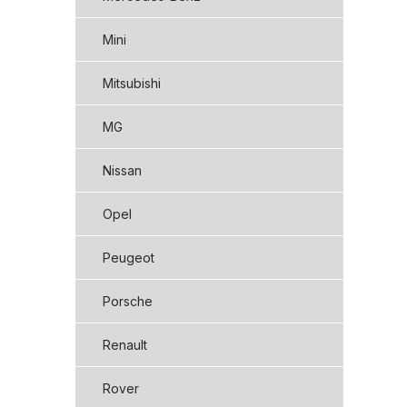
Mini
Mitsubishi
MG
Nissan
Opel
Peugeot
Porsche
Renault
Rover