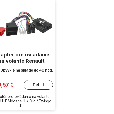
aptér pre ovládanie
na volante Renault
Obvykle na sklade do 48 hod.
9,57 €
Detail
ptér pre ovládanie na volante
LT Mégane III. / Clio / Twingo
II.