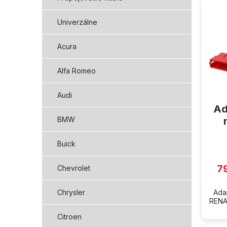
ý
p
Univerzálne
i
s
Acura
p
r
Alfa Romeo
o
d
Audi
u
Ad
k
t
BMW
o
v
Buick
7
Chevrolet
Ada
Chrysler
RENAU
Citroen