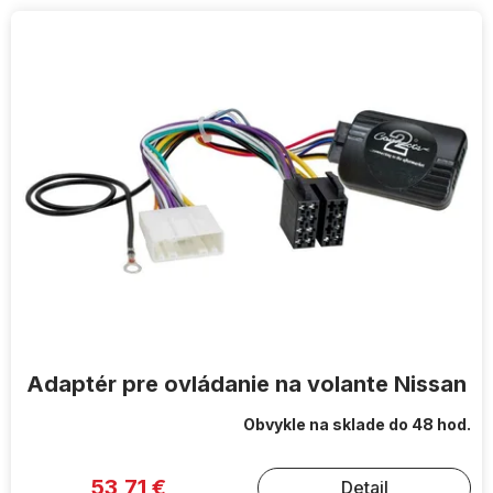
V
ý
p
i
s
p
r
o
d
u
k
t
o
v
Adaptér pre ovládanie na volante Nissan
Obvykle na sklade do 48 hod.
53,71 €
Detail