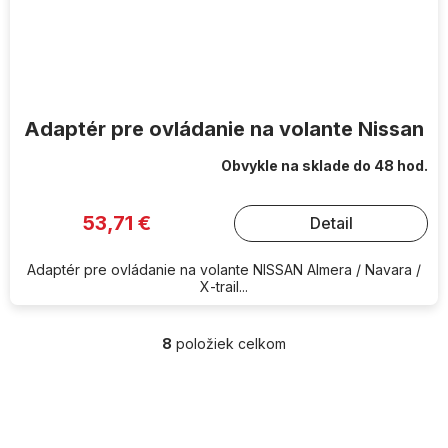
Adaptér pre ovládanie na volante Nissan
Obvykle na sklade do 48 hod.
53,71 €
Detail
Adaptér pre ovládanie na volante NISSAN Almera / Navara /
X-trail...
8
položiek celkom
O
v
l
Z
á
á
d
p
a