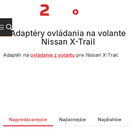
Prejsť
na
NÁKUPN
obsah
KOŠÍK
Adaptéry ovládania na volante
Nissan X-Trail
Adaptér na
ovládanie z volantu
pre Nissan X-Trail.
Radenie produktov
Najpredávanejšie
Najlacnejšie
Najdrahšie