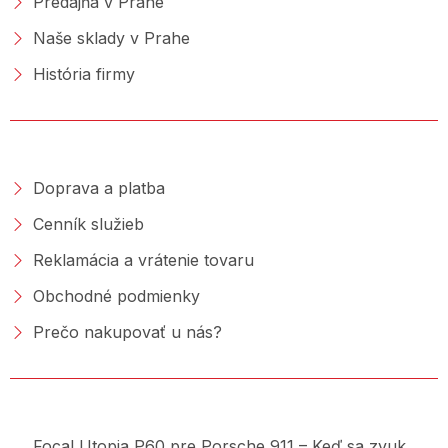
Predajňa v Prahe
Naše sklady v Prahe
História firmy
NAKUPOVANIE
Doprava a platba
Cenník služieb
Reklamácia a vrátenie tovaru
Obchodné podmienky
Prečo nakupovať u nás?
PORADŇA &AMP; BLOG
Focal Utopia P60 pre Porsche 911 – Keď sa zvuk