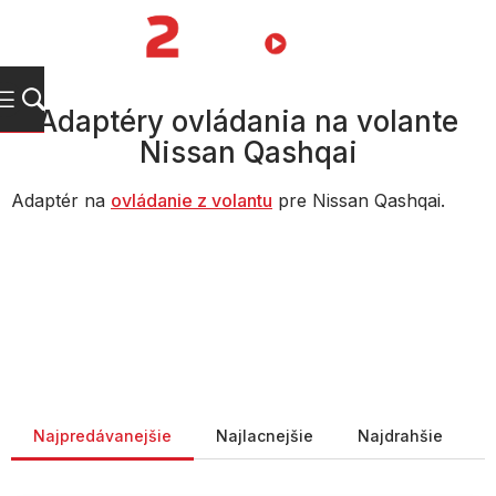
Prejsť
na
NÁKUPN
obsah
KOŠÍK
Adaptéry ovládania na volante
Nissan Qashqai
Adaptér na
ovládanie z volantu
pre Nissan Qashqai.
Radenie produktov
Najpredávanejšie
Najlacnejšie
Najdrahšie