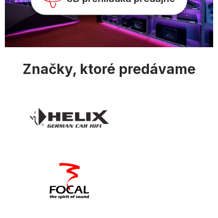
v
ý
p
i
s
u
Značky, ktoré predávame