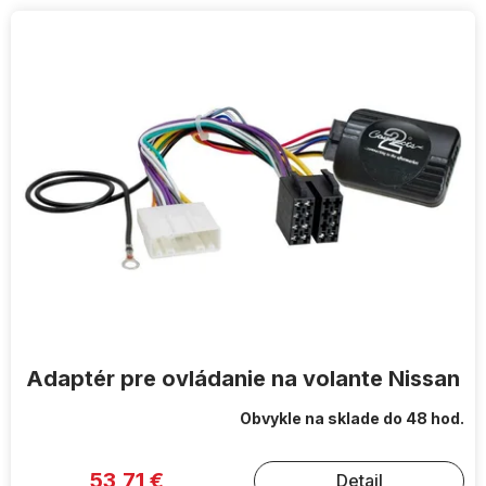
V
ý
p
i
s
p
r
o
d
u
k
t
o
v
Adaptér pre ovládanie na volante Nissan
Obvykle na sklade do 48 hod.
53,71 €
Detail