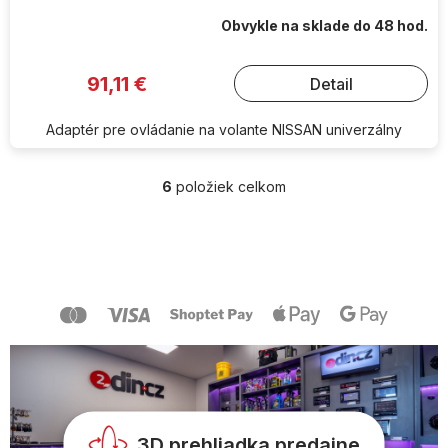
Obvykle na sklade do 48 hod.
91,11 €
Detail
Adaptér pre ovládanie na volante NISSAN univerzálny
6
položiek celkom
O
v
l
Z
á
á
d
p
a
ä
c
t
i
i
e
e
p
r
v
k
y
3D prehliadka predajne