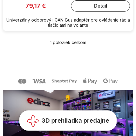
79,17 €
Detail
Univerzálny odporový i CAN-Bus adaptér pre ovládanie rádia
tlačidlami na volante
1
položiek celkom
O
v
l
Z
á
á
d
p
a
ä
c
t
i
i
e
e
p
r
v
k
y
3D prehliadka predajne
v
ý