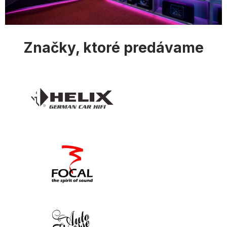
p
i
s
u
Značky, ktoré predávame