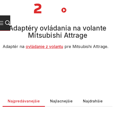
Prejsť
na
NÁKUPN
obsah
KOŠÍK
Adaptéry ovládania na volante
Mitsubishi Attrage
Adaptér na
ovládanie z volantu
pre Mitsubishi Attrage.
Radenie produktov
Najpredávanejšie
Najlacnejšie
Najdrahšie