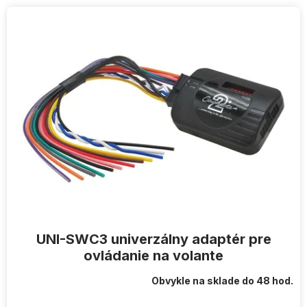
V
ý
p
i
s
p
r
o
d
u
k
t
o
v
UNI-SWC3 univerzálny adaptér pre
ovládanie na volante
Obvykle na sklade do 48 hod.