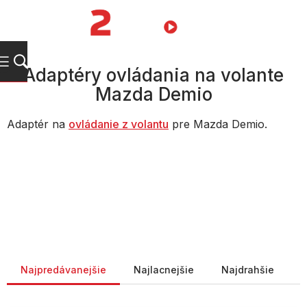
Prejsť
na
NÁKUPN
obsah
KOŠÍK
Adaptéry ovládania na volante
Mazda Demio
Adaptér na
ovládanie z volantu
pre Mazda Demio.
Radenie produktov
Najpredávanejšie
Najlacnejšie
Najdrahšie