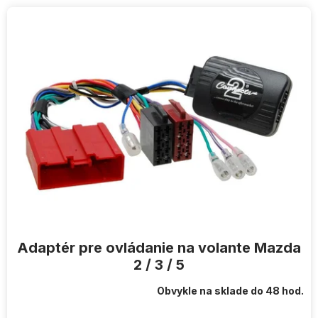
V
ý
p
i
s
p
r
o
d
u
k
t
o
v
Adaptér pre ovládanie na volante Mazda
2 / 3 / 5
Obvykle na sklade do 48 hod.