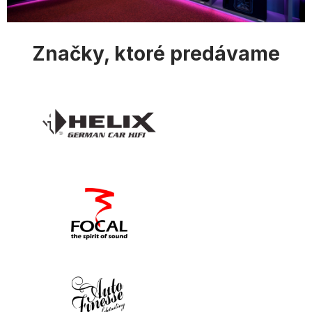
i
s
u
Značky, ktoré predávame