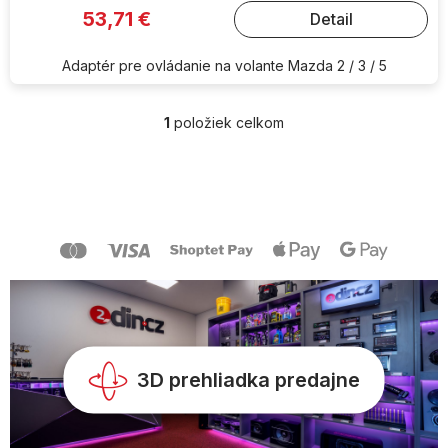
53,71 €
Detail
Adaptér pre ovládanie na volante Mazda 2 / 3 / 5
1
položiek celkom
O
v
l
Z
á
á
d
p
a
ä
c
t
i
i
e
e
p
r
v
k
y
3D prehliadka predajne
v
ý
p