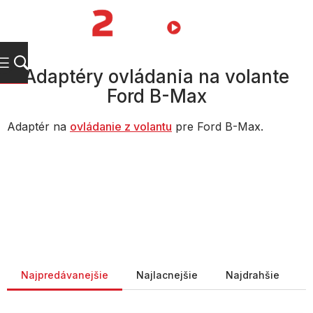
Prejsť
na
NÁKUPN
obsah
KOŠÍK
Adaptéry ovládania na volante
Ford B-Max
Adaptér na
ovládanie z volantu
pre Ford B-Max.
Radenie produktov
Najpredávanejšie
Najlacnejšie
Najdrahšie