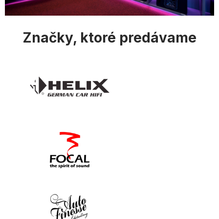
i
s
u
Značky, ktoré predávame