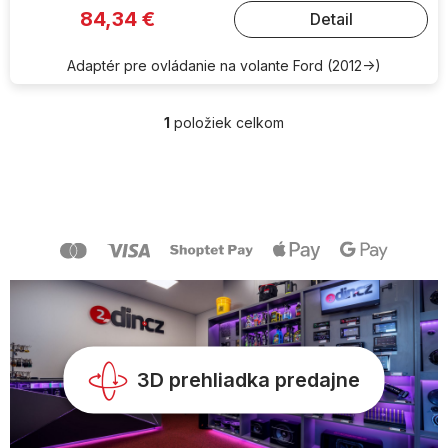
84,34 €
Detail
Adaptér pre ovládanie na volante Ford (2012->)
1
položiek celkom
O
v
l
Z
á
á
d
p
a
ä
c
t
i
i
e
e
p
r
v
k
y
3D prehliadka predajne
v
ý
p