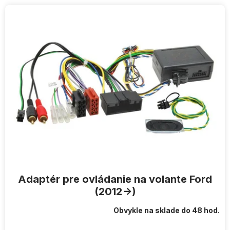
V
ý
p
i
s
p
r
o
d
u
k
t
o
v
Adaptér pre ovládanie na volante Ford
(2012->)
Obvykle na sklade do 48 hod.