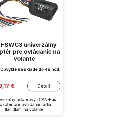
I-SWC3 univerzálny
ptér pre ovládanie na
volante
Obvykle na sklade do 48 hod.
9,17 €
Detail
verzálny odporový i CAN-Bus
daptér pre ovládanie rádia
tlačidlami na volante
O