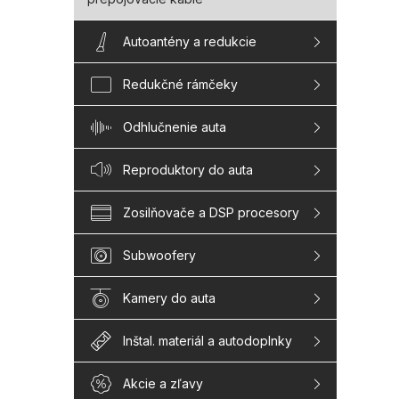
Autoantény a redukcie
Redukčné rámčeky
Odhlučnenie auta
Reproduktory do auta
Zosilňovače a DSP procesory
Subwoofery
Kamery do auta
Inštal. materiál a autodoplnky
Akcie a zľavy