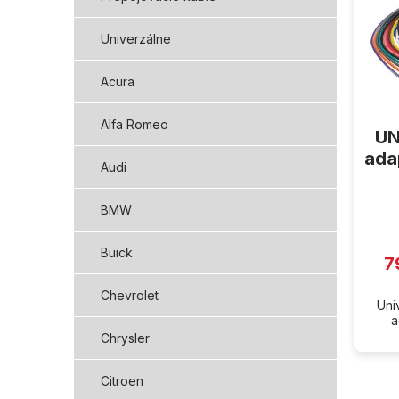
i
s
p
Univerzálne
r
o
Acura
d
u
Alfa Romeo
UN
k
t
ada
Audi
o
v
BMW
Buick
7
Chevrolet
Uni
a
Chrysler
Citroen