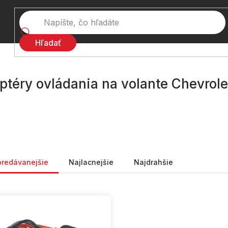
Hľadať
ptéry ovládania na volante Chevrole
nie produktov
predávanejšie
Najlacnejšie
Najdrahšie