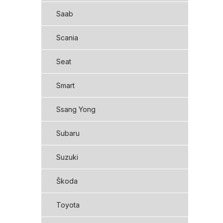
Saab
Scania
Seat
Smart
Ssang Yong
Subaru
Suzuki
Škoda
Toyota