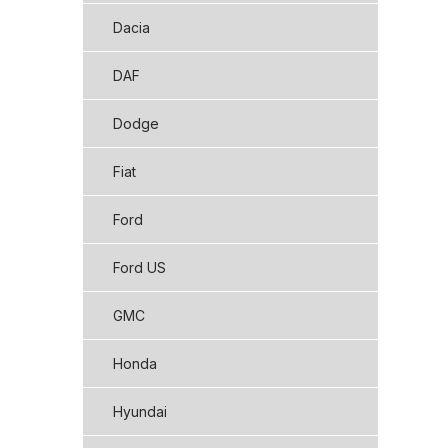
Dacia
DAF
Dodge
Fiat
Ford
Ford US
GMC
Honda
Hyundai