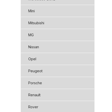
Mini
Mitsubishi
MG
Nissan
Opel
Peugeot
Porsche
Renault
Rover