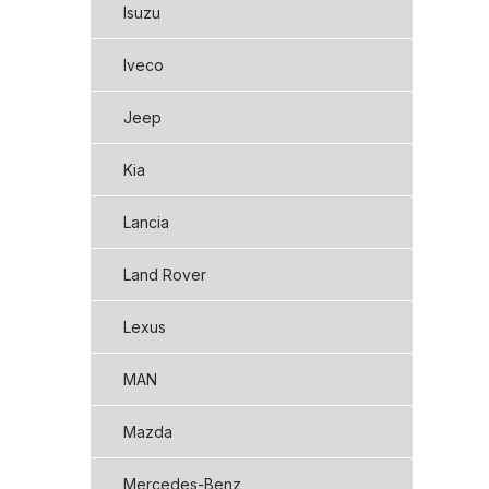
Isuzu
Iveco
Jeep
Kia
Lancia
Land Rover
Lexus
MAN
Mazda
Mercedes-Benz