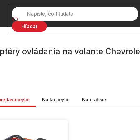
Hľadať
ptéry ovládania na volante Chevrole
nie produktov
predávanejšie
Najlacnejšie
Najdrahšie