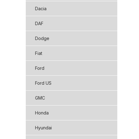
Dacia
DAF
Dodge
Fiat
Ford
Ford US
GMC
Honda
Hyundai