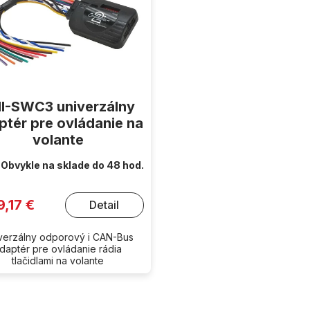
I-SWC3 univerzálny
ptér pre ovládanie na
volante
Obvykle na sklade do 48 hod.
9,17 €
Detail
verzálny odporový i CAN-Bus
daptér pre ovládanie rádia
tlačidlami na volante
O