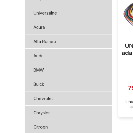
i
s
p
Univerzálne
r
o
Acura
d
u
Alfa Romeo
UN
k
t
ada
Audi
o
v
BMW
Buick
7
Chevrolet
Uni
a
Chrysler
Citroen