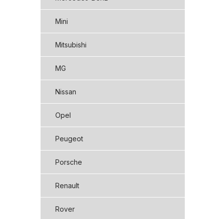
Mini
Mitsubishi
MG
Nissan
Opel
Peugeot
Porsche
Renault
Rover