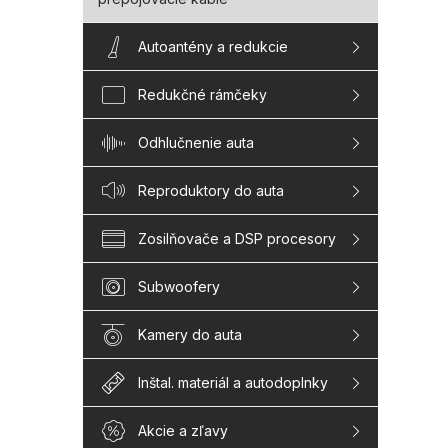
Autoantény a redukcie
Redukčné rámčeky
Odhlučnenie auta
Reproduktory do auta
Zosilňovače a DSP procesory
Subwoofery
Kamery do auta
Inštal. materiál a autodoplnky
Akcie a zľavy