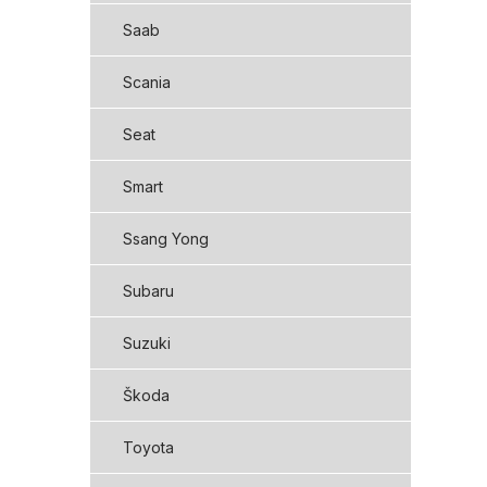
Saab
Scania
Seat
Smart
Ssang Yong
Subaru
Suzuki
Škoda
Toyota