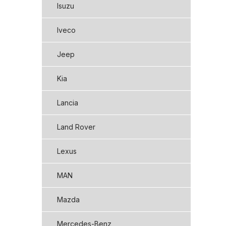
Isuzu
Iveco
Jeep
Kia
Lancia
Land Rover
Lexus
MAN
Mazda
Mercedes-Benz