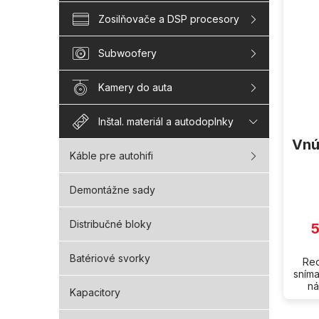
i
s
Zosilňovače a DSP procesory
p
r
Subwoofery
o
d
Kamery do auta
u
k
Inštal. materiál a autodoplnky
t
o
Vnú
v
Káble pre autohifi
Demontážne sady
Distribučné bloky
5
Batériové svorky
Re
sním
ná
Kapacitory