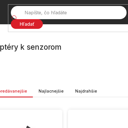
Hľadať
ptéry k senzorom
nie produktov
predávanejšie
Najlacnejšie
Najdrahšie