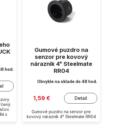
ieho
Gumové puzdro na
RUCK
senzor pre kovový
nárazník 4° Steelmate
48 hod.
RR04
Obvykle na sklade do 48 hod.
il
1,59 €
Detail
nzory
určený
ačov.
Gumové puzdro na senzor pre
lá s
kovový nárazník 4° Steelmate RR04