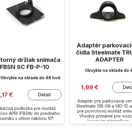
Adaptér parkovac
čidla Steelmate T
ADAPTER
torný držiak snímača
FBSN SC FB-P-10
Obvykle na sklade do 
Obvykle na sklade do 48 hod.
1,99 €
Deta
,17 €
Detail
Adaptér pre parkovacie se
Steelmate 12B-09 a 14D-12 
dukčná podložka pre montáž
pre povrchovú montáž sním
ačov APRI (FBSN) do predného
Vhodný primárne pre vozid
razníku s uhlom náklonu 10°.
kovovým nárazníkom.