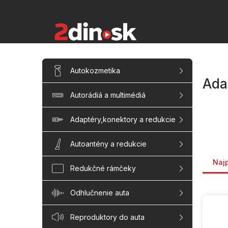
Prejsť
na
obsah
B
Preskočiť
Autokozmetika
kategórie
o
Ada
č
Autorádiá a multimédiá
n
ý
p
Adaptéry,konektory a redukcie
a
n
Autoantény a redukcie
Rade
e
Naj
l
Redukčné rámčeky
Odhlučnenie auta
V
ý
p
Reproduktory do auta