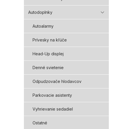
Autodoplnky
Autoalarmy
Prívesky na kľúče
Head-Up displej
Denné svietenie
Odpudzovače hlodavcov
Parkovacie asistenty
Vyhrievanie sedadiel
Ostatné