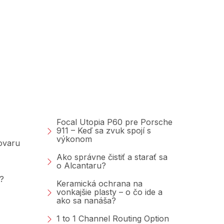
Poradňa &amp;
Blog
Focal Utopia P60 pre Porsche
911 – Keď sa zvuk spojí s
výkonom
tovaru
Ako správne čistiť a starať sa
o Alcantaru?
?
Keramická ochrana na
vonkajšie plasty – o čo ide a
ako sa nanáša?
1 to 1 Channel Routing Option