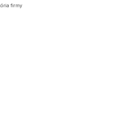
tória firmy
Značky, ktoré predávame