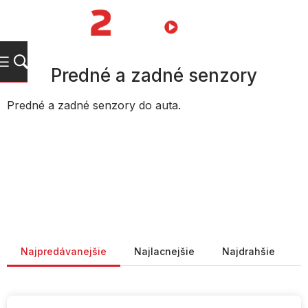
Prejsť
na
NÁKUPN
obsah
KOŠÍK
Predné a zadné senzory
Predné a zadné senzory do auta.
Radenie produktov
Najpredávanejšie
Najlacnejšie
Najdrahšie
V