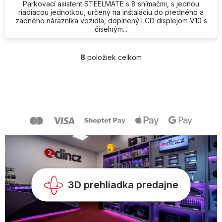
Parkovací asistent STEELMATE s 8 snímačmi, s jednou
riadiacou jednotkou, určený na inštaláciu do predného a
zadného nárazníka vozidla, doplnený LCD displejom V10 s
číselným...
8
položiek celkom
O
v
l
Z
á
á
d
p
a
ä
c
t
i
i
e
e
p
r
v
k
y
3D prehliadka predajne
v
ý
p
i