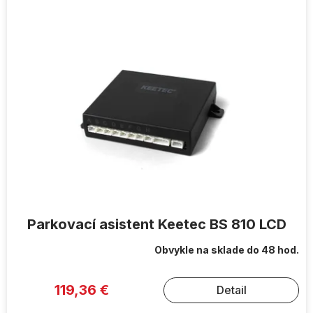
ý
p
i
s
p
r
o
d
u
k
t
o
v
Parkovací asistent Keetec BS 810 LCD
Obvykle na sklade do 48 hod.
119,36 €
Detail