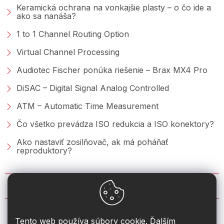
Keramická ochrana na vonkajšie plasty – o čo ide a
ako sa nanáša?
1 to 1 Channel Routing Option
Virtual Channel Processing
Audiotec Fischer ponúka riešenie – Brax MX4 Pro
DiSAC – Digital Signal Analog Controlled
ATM – Automatic Time Measurement
Čo všetko prevádza ISO redukcia a ISO konektory?
Ako nastaviť zosilňovač, ak má poháňať
reproduktory?
KONTAKT
info
@
2din.sk
Tento web používa súbory cookie. Ďalším