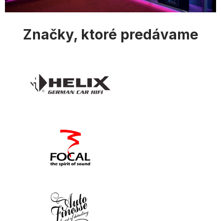
s
u
Značky, ktoré predávame