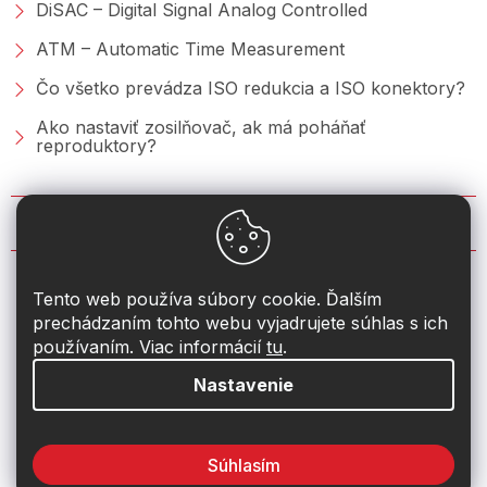
DiSAC – Digital Signal Analog Controlled
ATM – Automatic Time Measurement
Čo všetko prevádza ISO redukcia a ISO konektory?
Ako nastaviť zosilňovač, ak má poháňať
reproduktory?
KONTAKT
info
@
2din.sk
Tento web používa súbory cookie. Ďalším
prechádzaním tohto webu vyjadrujete súhlas s ich
+421 222 205 928
používaním. Viac informácií
tu
.
Nastavenie
Súhlasím
Vytvoril Shoptet