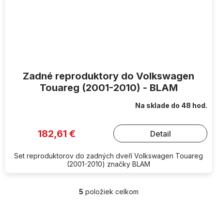
Zadné reproduktory do Volkswagen
Touareg (2001-2010) - BLAM
Na sklade do 48 hod.
182,61 €
Detail
Set reproduktorov do zadných dveří Volkswagen Touareg
(2001-2010) značky BLAM
5
položiek celkom
O
v
l
Z