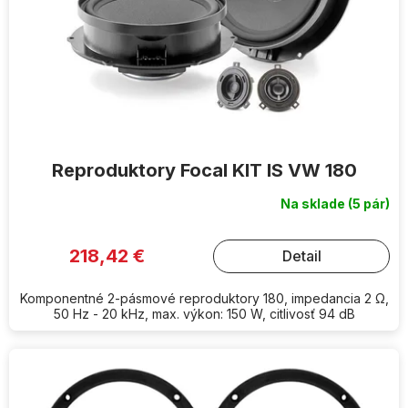
o
d
u
k
t
o
v
Reproduktory Focal KIT IS VW 180
Na sklade
(5 pár)
218,42 €
Detail
Komponentné 2-pásmové reproduktory 180, impedancia 2 Ω,
50 Hz - 20 kHz, max. výkon: 150 W, citlivosť 94 dB