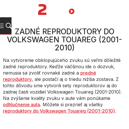
Prejsť
na
NÁKUPN
obsah
KOŠÍK
ZADNÉ REPRODUKTORY DO
VOLKSWAGEN TOUAREG (2001-
2010)
Na vytvorenie obklopujúceho zvuku sú veľmi dôležité
zadné reproduktory. Keďže väčšinou ide o dozvuk,
nemusia sa zvoliť rovnaké zadné a
predné
reproduktory
, ale postačí aj o triedu nižšia zostava. Z
tohto dôvodu sme vytvorili sety reproduktorov aj do
zadnej časti vozidiel Volkswagen Touareg (2001-2010).
Na zvýšenie kvality zvuku v aute vám ponúkame
odhlučnenie auta
. Môžete si prezrieť aj všetky
reproduktory do Volkswagen Touareg (2001-2010)
.