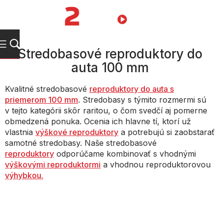
Prejsť
na
NÁKUPN
obsah
KOŠÍK
Stredobasové reproduktory do
auta 100 mm
Kvalitné stredobasové
reproduktory do auta s
priemerom 100 mm
. Stredobasy s týmito rozmermi sú
v tejto kategórii skôr raritou, o čom svedčí aj pomerne
obmedzená ponuka. Ocenia ich hlavne tí, ktorí už
vlastnia
výškové reproduktory
a potrebujú si zaobstarať
samotné stredobasy. Naše stredobasové
reproduktory
odporúčame kombinovať s vhodnými
výškovými reproduktormi
a vhodnou reproduktorovou
výhybkou.