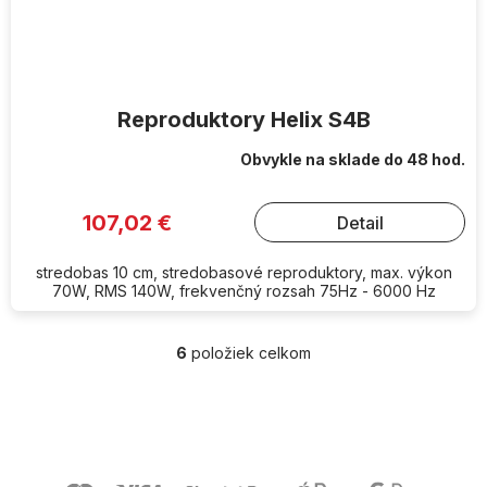
Reproduktory Helix S4B
Obvykle na sklade do 48 hod.
107,02 €
Detail
stredobas 10 cm, stredobasové reproduktory, max. výkon
70W, RMS 140W, frekvenčný rozsah 75Hz - 6000 Hz
6
položiek celkom
O
v
l
Z
á
á
d
p
a
ä
c