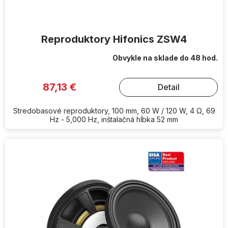
o
v
Reproduktory Hifonics ZSW4
Obvykle na sklade do 48 hod.
87,13 €
Detail
Stredobasové reproduktory, 100 mm, 60 W / 120 W, 4 Ω, 69
Hz - 5,000 Hz, inštalačná hĺbka 52 mm