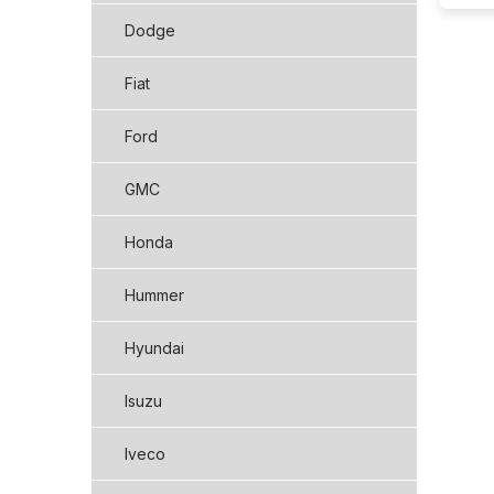
Dodge
Fiat
Ford
GMC
Honda
Hummer
Hyundai
Isuzu
Iveco