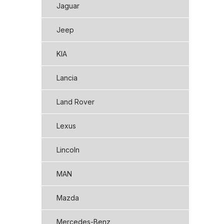
Jaguar
Jeep
KIA
Lancia
Land Rover
Lexus
Lincoln
MAN
Mazda
Mercedes-Benz