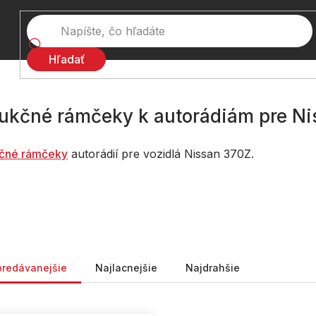
Hľadať
ukčné rámčeky k autorádiám pre Ni
č
né rámčeky
autorádií pre vozidlá Nissan 370Z.
nie produktov
predávanejšie
Najlacnejšie
Najdrahšie