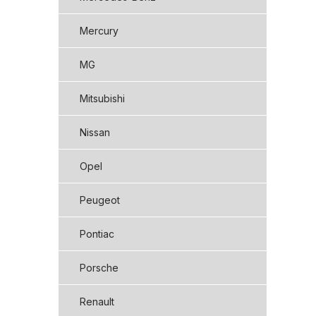
Mercury
MG
Mitsubishi
Nissan
Opel
Peugeot
Pontiac
Porsche
Renault