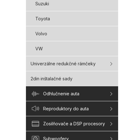
Suzuki
Toyota
Volvo
VW
Univerzálne redukčné rámčeky
2din inštalačné sady
Odhlučnenie auta
Reproduktory do auta
Zosilňovače a DSP procesory
Subwoofery