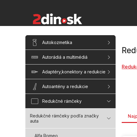
Prejsť
na
obsah
B
Preskočiť
Autokozmetika
kategórie
o
Red
č
Autorádiá a multimédiá
n
ý
Reduk
p
Adaptéry,konektory a redukcie
a
n
Autoantény a redukcie
e
l
Redukčné rámčeky
Rade
Redukčné rámčeky podľa značky
Naj
auta
V
Alfa Romeo