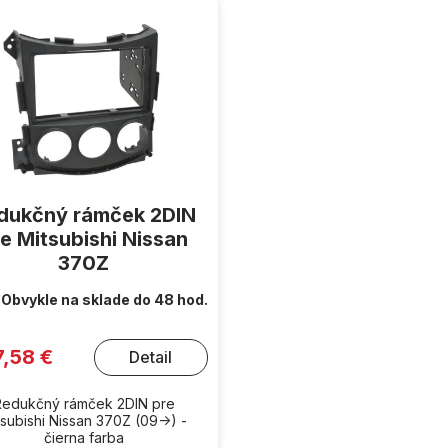
dukčný rámček 2DIN
e Mitsubishi Nissan
370Z
Obvykle na sklade do 48 hod.
7,58 €
Detail
Redukčný rámček 2DIN pre
tsubishi Nissan 370Z (09->) -
čierna farba