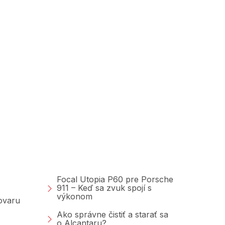
Poradňa &amp;
Blog
Focal Utopia P60 pre Porsche
911 – Keď sa zvuk spojí s
výkonom
tovaru
Ako správne čistiť a starať sa
o Alcantaru?