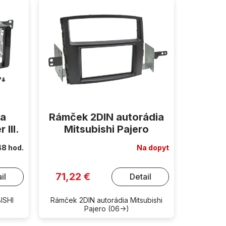
ia
Rámček 2DIN autorádia
 III.
Mitsubishi Pajero
48 hod.
Na dopyt
71,22 €
il
Detail
ISHI
Rámček 2DIN autorádia Mitsubishi
Pajero (06->)