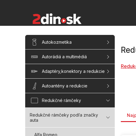
Prejsť
na
obsah
B
Preskočiť
Autokozmetika
kategórie
o
Red
č
Autorádiá a multimédiá
n
ý
Reduk
p
Adaptéry,konektory a redukcie
a
n
Autoantény a redukcie
e
l
Redukčné rámčeky
Rade
Redukčné rámčeky podľa značky
Naj
auta
V
Alfa Romeo