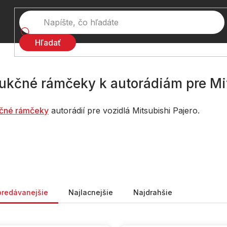
Hľadať
ukčné rámčeky k autorádiám pre Mit
č
né rámčeky
autorádií pre vozidlá Mitsubishi Pajero.
nie produktov
predávanejšie
Najlacnejšie
Najdrahšie