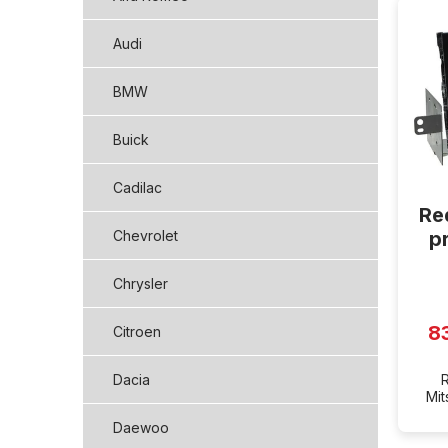
ý
p
Audi
i
s
BMW
p
r
Buick
o
d
Cadilac
u
Re
k
t
p
Chevrolet
o
v
Chrysler
8
Citroen
Dacia
Mit
Daewoo