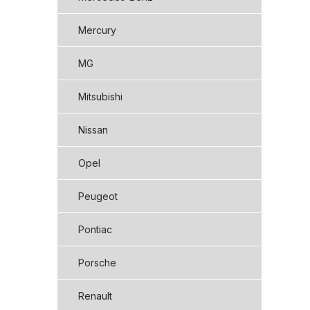
Mercury
MG
Mitsubishi
Nissan
Opel
Peugeot
Pontiac
Porsche
Renault