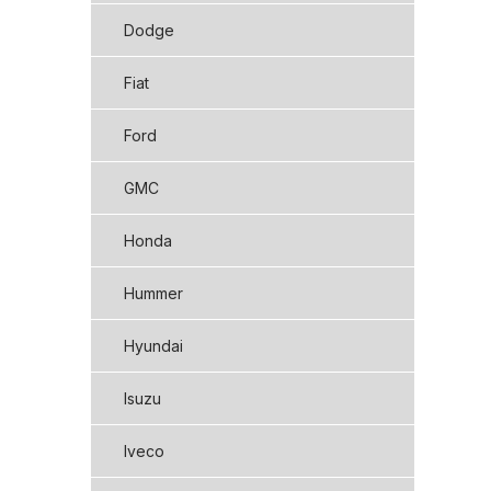
Dodge
Fiat
Ford
GMC
Honda
Hummer
Hyundai
Isuzu
Iveco