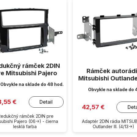
dukčný rámček 2DIN
Rámček autorád
re Mitsubishi Pajero
Mitsubishi Outlander
Obvykle na sklade do 48 hod.
Obvykle na sklade do 
3,55 €
Detail
42,57 €
Deta
Redukčný rámček 2DIN pre
subishi Pajero (06->) - čierna
Adaptér 2DIN rádia MITSUB
lesklá farba
Outlander III. (4/13->)