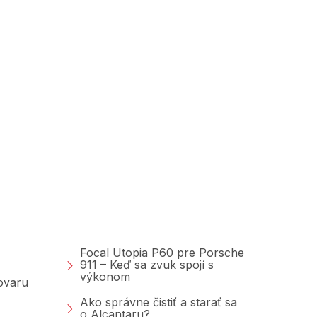
Poradňa &amp;
Blog
Focal Utopia P60 pre Porsche
911 – Keď sa zvuk spojí s
výkonom
tovaru
Ako správne čistiť a starať sa
o Alcantaru?