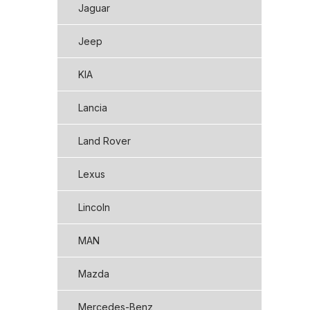
Jaguar
Jeep
KIA
Lancia
Land Rover
Lexus
Lincoln
MAN
Mazda
Mercedes-Benz