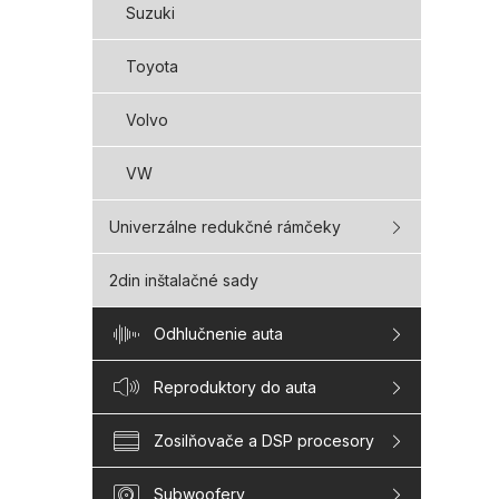
Suzuki
Toyota
Volvo
VW
Univerzálne redukčné rámčeky
2din inštalačné sady
Odhlučnenie auta
Reproduktory do auta
Zosilňovače a DSP procesory
Subwoofery