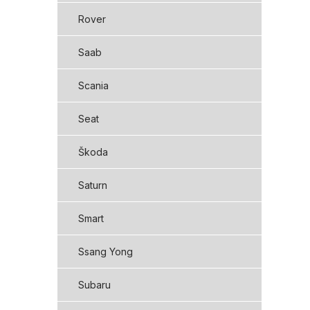
Rover
Saab
Scania
Seat
Škoda
Saturn
Smart
Ssang Yong
Subaru