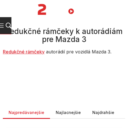
Prejsť
na
NÁKUPN
obsah
KOŠÍK
Redukčné rámčeky k autorádiám
pre Mazda 3
Redukčné rámčeky
autorádií pre vozidlá Mazda 3.
Radenie produktov
Najpredávanejšie
Najlacnejšie
Najdrahšie