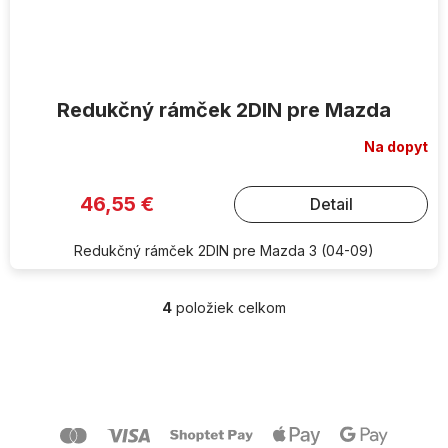
Redukčný rámček 2DIN pre Mazda
Na dopyt
46,55 €
Detail
Redukčný rámček 2DIN pre Mazda 3 (04-09)
4
položiek celkom
O
v
l
Z
á
á
d
p
a
ä
c
t