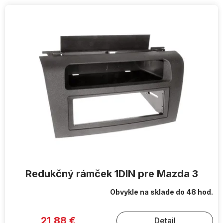
V
ý
p
i
s
p
r
o
d
u
k
t
o
v
Redukčný rámček 1DIN pre Mazda 3
Obvykle na sklade do 48 hod.
21,88 €
Detail