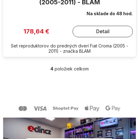
(2005-2011) - BLAM
Na sklade do 48 hod.
178,64 €
Detail
Set reproduktorov do predných dverí Fiat Croma (2005 -
2011) - značka BLAM
4
položiek celkom
O
v
l
Z
á
á
d
p
a
ä
c
t
i
i
e
e
p
r
v