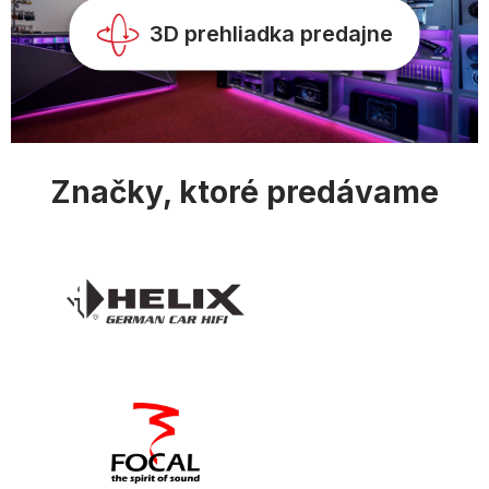
k
y
3D prehliadka predajne
v
ý
p
i
s
u
Značky, ktoré predávame