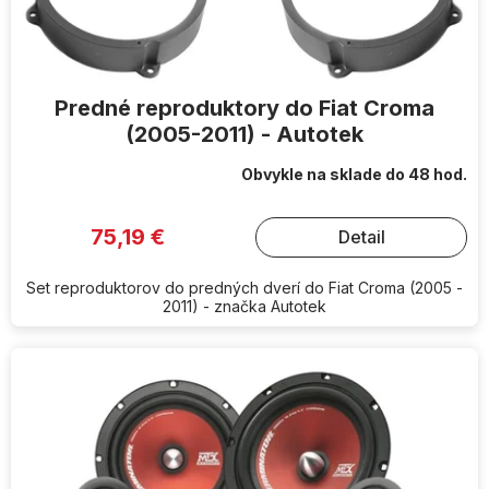
t
o
v
Predné reproduktory do Fiat Croma
(2005-2011) - Autotek
Obvykle na sklade do 48 hod.
75,19 €
Detail
Set reproduktorov do predných dverí do Fiat Croma (2005 -
2011) - značka Autotek