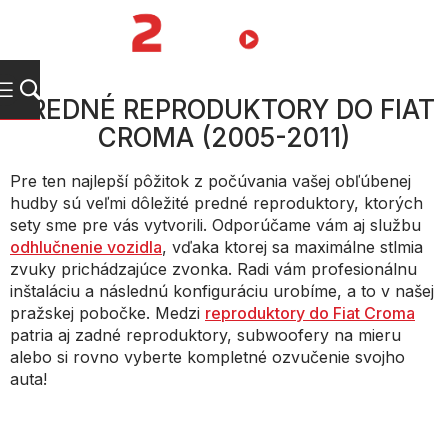
Prejsť
na
NÁKUPN
obsah
KOŠÍK
PREDNÉ REPRODUKTORY DO FIAT
CROMA (2005-2011)
Pre ten najlepší pôžitok z počúvania vašej obľúbenej
hudby sú veľmi dôležité predné reproduktory, ktorých
sety sme pre vás vytvorili. Odporúčame vám aj službu
odhlučnenie vozidla
, vďaka ktorej sa maximálne stlmia
zvuky prichádzajúce zvonka. Radi vám profesionálnu
inštaláciu a následnú konfiguráciu urobíme, a to v našej
pražskej pobočke. Medzi
reproduktory do Fiat Croma
patria aj zadné reproduktory, subwoofery na mieru
alebo si rovno vyberte kompletné ozvučenie svojho
auta!