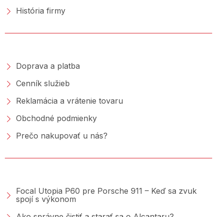
História firmy
NAKUPOVANIE
Doprava a platba
Cenník služieb
Reklamácia a vrátenie tovaru
Obchodné podmienky
Prečo nakupovať u nás?
PORADŇA &AMP; BLOG
Focal Utopia P60 pre Porsche 911 – Keď sa zvuk
spojí s výkonom
Ako správne čistiť a starať sa o Alcantaru?