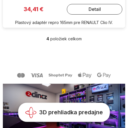
34,41 €
Detail
Plastový adaptér repro 165mm pre RENAULT Clio IV.
4
položiek celkom
O
v
l
Z
á
á
d
p
a
ä
c
t
i
i
e
e
p
r
v
k
y
3D prehliadka predajne
v
ý
p