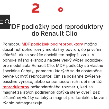
Prejsť
na
NÁKUPN
obsah
KOŠÍK
MDF podložky pod reproduktory
do Renault Clio
Pomocou
MDF podložiek pod reproduktory
možno
dosiahnuť úplne rovný montážny povrch, čo je veľmi
dôležité, ak sa snažíte docieliť ten najlepší zvuk. V
ponuke nášho e-shopu nájdete veľký výber podložiek
pre model auta Renault Clio. MDF podložky sú vlastne
špeciálne úchyty, pomocou ktorých sa dá dostatočne
pevne uchytiť reproduktor, čím sa dosiahne zvýšenie
bassline výnosu, alebo sa pomocou nich robí montáž
reproduktorov
neštandardného rozmeru, keď sa
magnet za istých podmienok dotýka steny dverí. Bez
dištančnej vložky sa takýto magnet pre kontakt s kovom
rýchlo odmagnetizuje.