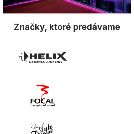
i
s
u
Značky, ktoré predávame