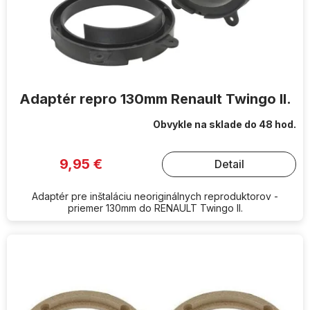
u
k
t
o
v
Adaptér repro 130mm Renault Twingo II.
Obvykle na sklade do 48 hod.
9,95 €
Detail
Adaptér pre inštaláciu neoriginálnych reproduktorov -
priemer 130mm do RENAULT Twingo II.