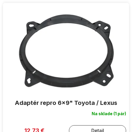
V
ý
p
i
s
p
r
o
d
u
k
t
o
v
Adaptér repro 6x9" Toyota / Lexus
Na sklade
(1 pár)
12,73 €
Detail