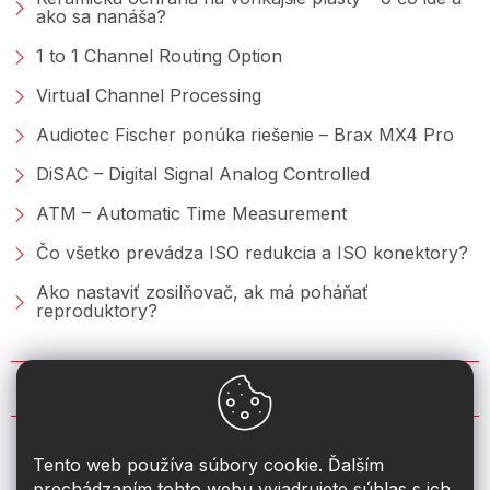
ako sa nanáša?
1 to 1 Channel Routing Option
Virtual Channel Processing
Audiotec Fischer ponúka riešenie – Brax MX4 Pro
DiSAC – Digital Signal Analog Controlled
ATM – Automatic Time Measurement
Čo všetko prevádza ISO redukcia a ISO konektory?
Ako nastaviť zosilňovač, ak má poháňať
reproduktory?
KONTAKT
info
@
2din.sk
Tento web používa súbory cookie. Ďalším
prechádzaním tohto webu vyjadrujete súhlas s ich