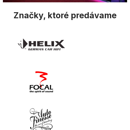
s
u
Značky, ktoré predávame