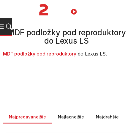
Prejsť
na
NÁKUPN
obsah
KOŠÍK
MDF podložky pod reproduktory
do Lexus LS
MDF podložky pod reproduktory
do Lexus LS.
Radenie produktov
Najpredávanejšie
Najlacnejšie
Najdrahšie