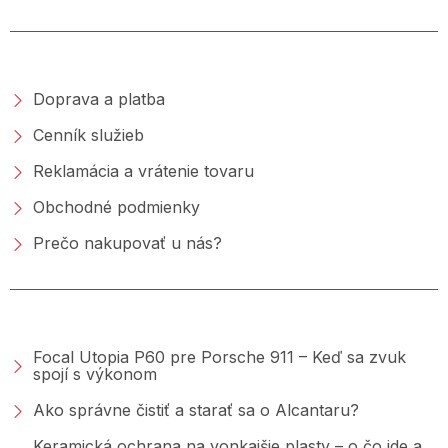
NAKUPOVANIE
Doprava a platba
Cenník služieb
Reklamácia a vrátenie tovaru
Obchodné podmienky
Prečo nakupovať u nás?
PORADŇA &AMP; BLOG
Focal Utopia P60 pre Porsche 911 – Keď sa zvuk
spojí s výkonom
Ako správne čistiť a starať sa o Alcantaru?
Keramická ochrana na vonkajšie plasty – o čo ide a