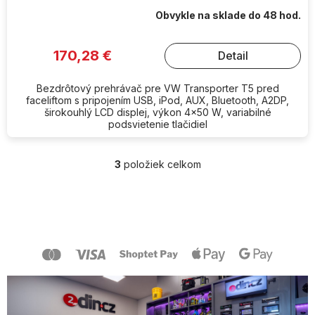
Obvykle na sklade do 48 hod.
170,28 €
Detail
Bezdrôtový prehrávač pre VW Transporter T5 pred
faceliftom s pripojením USB, iPod, AUX, Bluetooth, A2DP,
širokouhlý LCD displej, výkon 4x50 W, variabilné
podsvietenie tlačidiel
3
položiek celkom
O
v
l
Z
á
á
d
p
a
ä
c
t
i
i
e
e
p
r