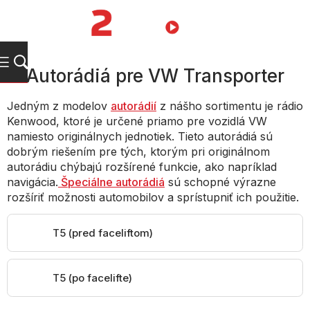
Prejsť
na
NÁKUPN
obsah
KOŠÍK
Autorádiá pre VW Transporter
Jedným z modelov
autorádií
z nášho sortimentu je rádio
Kenwood, ktoré je určené priamo pre vozidlá VW
namiesto originálnych jednotiek. Tieto autorádiá sú
dobrým riešením pre tých, ktorým pri originálnom
autorádiu chýbajú rozšírené funkcie, ako napríklad
navigácia.
Špeciálne autorádiá
sú schopné výrazne
rozšíriť možnosti automobilov a sprístupniť ich použitie.
T5 (pred faceliftom)
T5 (po facelifte)