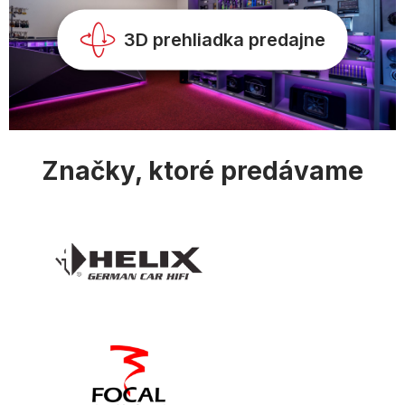
v
k
y
3D prehliadka predajne
v
ý
p
i
s
u
Značky, ktoré predávame