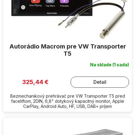
u
k
t
o
v
Autorádio Macrom pre VW Transporter
T5
Na sklade
(1 sada)
325,44 €
Detail
Bezmechanikový prehrávač pre VW Transporter T5 pred
faceliftom, 2DIN, 6,8" dotykový kapacitný monitor, Apple
CarPlay, Android Auto, HF, USB, DAB+ príjem