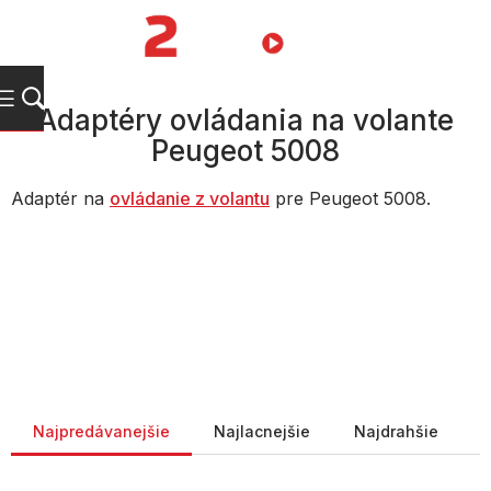
Prejsť
na
NÁKUPN
obsah
KOŠÍK
Adaptéry ovládania na volante
Peugeot 5008
Adaptér na
ovládanie z volantu
pre Peugeot 5008.
Radenie produktov
Najpredávanejšie
Najlacnejšie
Najdrahšie