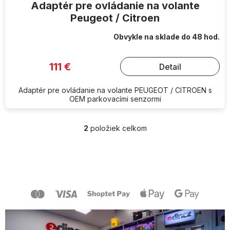
Adaptér pre ovládanie na volante
Peugeot / Citroen
Obvykle na sklade do 48 hod.
111 €
Detail
Adaptér pre ovládanie na volante PEUGEOT / CITROEN s
OEM parkovacími senzormi
2
položiek celkom
O
v
l
Z
á
á
d
p
a
ä
c
t
i
i
e
e
p
r