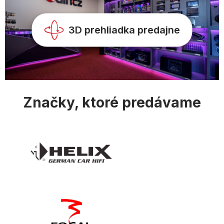
v
k
y
3D prehliadka predajne
v
ý
p
i
s
u
Značky, ktoré predávame