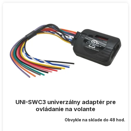
V
ý
p
i
s
p
r
o
d
u
k
t
o
v
UNI-SWC3 univerzálny adaptér pre
ovládanie na volante
Obvykle na sklade do 48 hod.