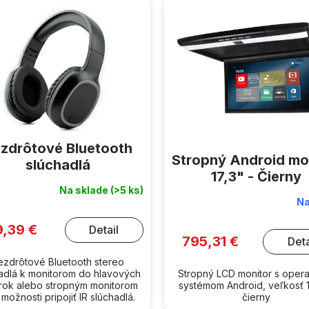
zdrôtové Bluetooth
Stropný Android mo
slúchadlá
17,3" - Čierny
Na sklade
(>5 ks)
Na
9,39 €
Detail
795,31 €
Deta
ezdrôtové Bluetooth stereo
adlá k monitorom do hlavových
Stropný LCD monitor s ope
rok alebo stropným monitorom
systémom Android, veľkosť 1
možnosti pripojiť IR slúchadlá.
čierny