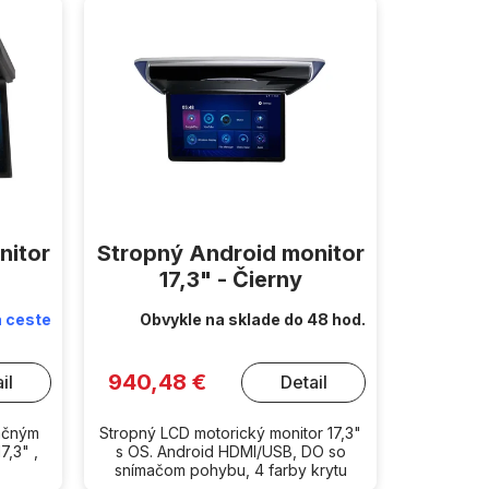
nitor
Stropný Android monitor
17,3" - Čierny
 ceste
Obvykle na sklade do 48 hod.
940,48 €
il
Detail
račným
Stropný LCD motorický monitor 17,3"
7,3" ,
s OS. Android HDMI/USB, DO so
snímačom pohybu, 4 farby krytu