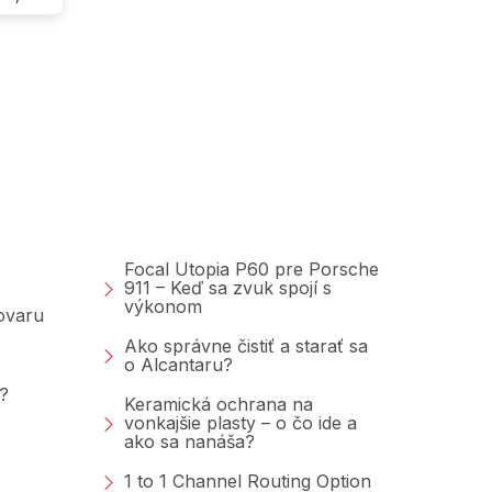
Poradňa &amp;
Blog
Focal Utopia P60 pre Porsche
911 – Keď sa zvuk spojí s
výkonom
tovaru
Ako správne čistiť a starať sa
o Alcantaru?
?
Keramická ochrana na
vonkajšie plasty – o čo ide a
ako sa nanáša?
1 to 1 Channel Routing Option