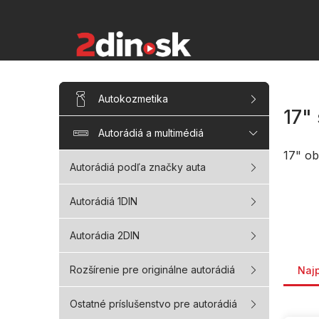
Prejsť
na
obsah
B
Preskočiť
Autokozmetika
kategórie
o
17"
č
Autorádiá a multimédiá
n
ý
17" o
p
Autorádiá podľa značky auta
a
n
Autorádiá 1DIN
e
l
Autorádia 2DIN
Rade
Rozšírenie pre originálne autorádiá
Naj
Ostatné príslušenstvo pre autorádiá
V