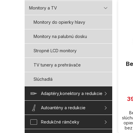
ý
Monitory a TV
p
i
Monitory do opierky hlavy
s
p
Monitory na palubnú dosku
r
o
d
Stropné LCD monitory
u
Be
k
TV tunery a prehrávače
t
o
Slúchadlá
v
Adaptéry,konektory a redukcie
3
Autoantény a redukcie
B
slúch
Redukčné rámčeky
opie
bez 