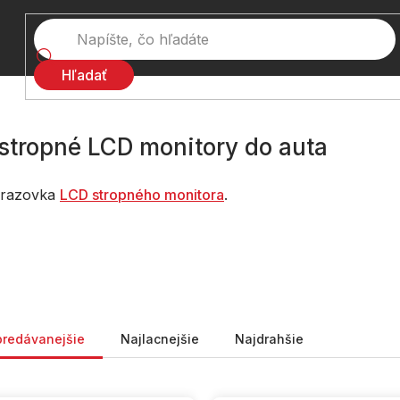
Hľadať
 stropné LCD monitory do auta
brazovka
LCD stropného monitora
.
nie produktov
predávanejšie
Najlacnejšie
Najdrahšie