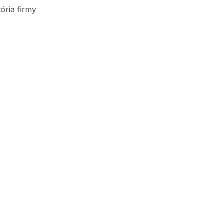
tória firmy
Značky, ktoré predávame