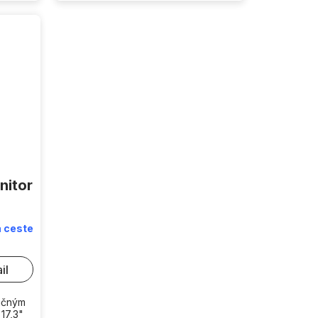
nitor
 ceste
il
račným
17,3"