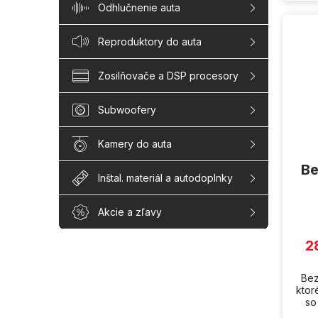
Odhlučnenie auta
Reproduktory do auta
Zosilňovače a DSP procesory
Subwoofery
Kamery do auta
Be
Inštal. materiál a autodoplnky
Akcie a zľavy
2
Bez
ktor
so