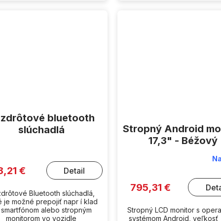
zdrôtové bluetooth
Stropný Android mo
slúchadlá
17,3" - Béžový
Na
8,21 €
Detail
795,31 €
Deta
drôtové Bluetooth slúchadlá,
é je možné prepojiť napr í klad
 smartfónom alebo stropným
Stropný LCD monitor s ope
monitorom vo vozidle
systémom Android, veľkosť 