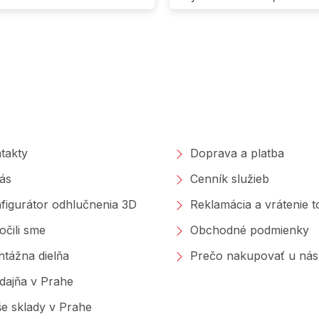
O
v
l
á
d
a
poločnosti
Nakupovanie
c
i
e
takty
Doprava a platba
p
r
ás
Cenník služieb
v
k
figurátor odhlučnenia 3D
Reklamácia a vrátenie 
y
v
očili sme
Obchodné podmienky
ý
p
tážna dielňa
Prečo nakupovať u nás
i
s
dajňa v Prahe
u
e sklady v Prahe