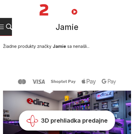
Prejsť
na
NÁKUPN
obsah
KOŠÍK
Jamie
Žiadne produkty značky
Jamie
sa nenašli...
Z
á
p
ä
t
i
e
3D prehliadka predajne